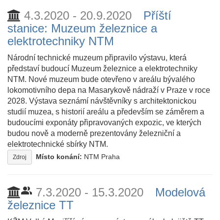
4.3.2020 - 20.9.2020
Příští
stanice: Muzeum železnice a
elektrotechniky NTM
Národní technické muzeum připravilo výstavu, která
představí budoucí Muzeum železnice a elektrotechniky
NTM. Nové muzeum bude otevřeno v areálu bývalého
lokomotivního depa na Masarykově nádraží v Praze v roce
2028. Výstava seznámí návštěvníky s architektonickou
studií muzea, s historií areálu a především se záměrem a
budoucími exponáty připravovaných expozic, ve kterých
budou nově a moderně prezentovány železniční a
elektrotechnické sbírky NTM.
Místo konání:
NTM Praha
Zdroj
people_alt
7.3.2020 - 15.3.2020
Modelová
železnice TT