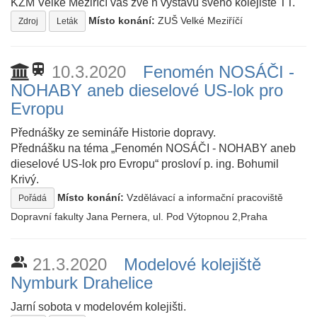
KŽM Velké Meziříčí vás zve n výstavu svého kolejiště TT.
Místo konání:
ZUŠ Velké Meziříčí
Zdroj
Leták
train
10.3.2020
Fenomén NOSÁČI -
NOHABY aneb dieselové US-lok pro
Evropu
Přednášky ze semináře Historie dopravy.
Přednášku na téma „Fenomén NOSÁČI - NOHABY aneb
dieselové US-lok pro Evropu“ prosloví p. ing. Bohumil
Krivý.
Místo konání:
Vzdělávací a informační pracoviště
Pořádá
Dopravní fakulty Jana Pernera, ul. Pod Výtopnou 2,Praha
people_alt
21.3.2020
Modelové kolejiště
Nymburk Drahelice
Jarní sobota v modelovém kolejišti.