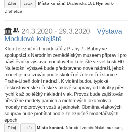
Místo konání:
Drahelická 181 Nymburk-
Zdroj
Leták
Drahelice
people_alt
24.3.2020 - 29.3.2020
Výstava
Modulové kolejiště
Klub železničních modelářů z Prahy 7 - Bubny ve
spolupráci s Národním zemědělským muzeem připravil pro
návštěvníky výstavu modulového kolejiště ve velikosti H0.
Na letošní výstavě bude představeno nové nádraží, jehož
model je realizován podle skutečné železniční stanice
Praha-Libeň dolní nádraží. K vidění budou typické
československé i české vlakové soupravy od lokálky přes
rychlík až po těžký nákladní vlak. Provoz bude zajišťován
převážně modely parních a motorových lokomotiv a
modely motorových vozů a jednotek. Obměna vlakových
souprav bude probíhat podle železničně modelářských
epoch.
Místo konání:
Národní zemědělské muzeum,
Zdroj
Leták