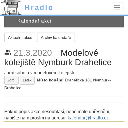
Hradlo
Togg
navig
Kalendář akcí
Aktuální akce
Archiv kalendáře
21.3.2020
Modelové
people_alt
kolejiště Nymburk Drahelice
Jarní sobota v modelovém kolejišti.
Místo konání:
Drahelická 181 Nymburk-
Zdroj
Leták
Drahelice
Pokud popis akce nesouhlasí, nebo máte upřesnění,
napište nám prosím na adresu:
kalendar@hradlo.cz
.