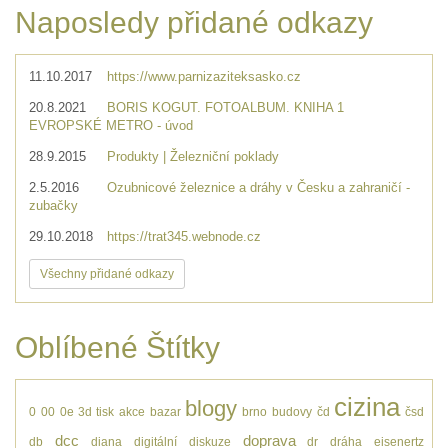
Naposledy přidané odkazy
11.10.2017
https://www.parnizaziteksasko.cz
20.8.2021
BORIS KOGUT. FOTOALBUM. KNIHA 1
EVROPSKÉ METRO - úvod
28.9.2015
Produkty | Železniční poklady
2.5.2016
Ozubnicové železnice a dráhy v Česku a zahraničí -
zubačky
29.10.2018
https://trat345.webnode.cz
Všechny přidané odkazy
Oblíbené Štítky
cizina
blogy
0
00
0e
3d tisk
akce
bazar
brno
budovy
čd
čsd
dcc
doprava
db
diana
digitální
diskuze
dr
dráha
eisenertz