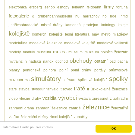
firmy
elektronika
erzberg
eshop
eshopy
felbahn
feldbahn
fortuna
fotogalerie
g
grubenbahnmuseum
h0
harrachov
ho
hoe
jhmd
jindřichohradecké místní dráhy
kamenná prodejna
katalogy
koleje
kolejiště
komerční kolejiště
lesní
literatura
máv
metro
mladějov
modelařina
modelová železnice
modelové kolejiště
modelové velikosti
muzea
modely
moduly
museum
muzeum
muzeum polních železnic
obchody
ostatní
mytrainz
n
nádraží
nanox
obchod
ozd
patina
plánky
pohronská polhora
polní
polní dráhy
portály
průmyslové
simulátory
spolky
muzeum
rss
software
špičková kolejiště
tratě
staré
stavba
styrodur
tanvald
tisovec
tt
úzkokolejné železnice
výrobci
vozidla
video
vlečné dráhy
výstava
xpressnet
z
zahradní
železnice
zahradní dráha
zahradní železnice
zaniklé
železniční
vlečka
železniční vlečky
zimní kolejiště
zubačky
Internetové Hradlo používá cookies
OK
O nás
- Pohání nás
SemanticScuttle
a Hradlobot