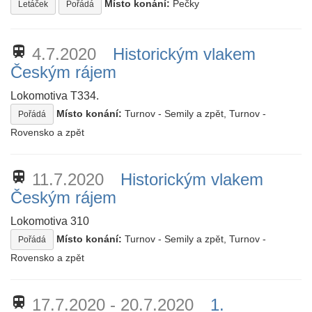
Místo konání:
Pečky
Letáček
Pořádá
train
4.7.2020
Historickým vlakem
Českým rájem
Lokomotiva T334.
Místo konání:
Turnov - Semily a zpět, Turnov -
Pořádá
Rovensko a zpět
train
11.7.2020
Historickým vlakem
Českým rájem
Lokomotiva 310
Místo konání:
Turnov - Semily a zpět, Turnov -
Pořádá
Rovensko a zpět
train
17.7.2020 - 20.7.2020
1.