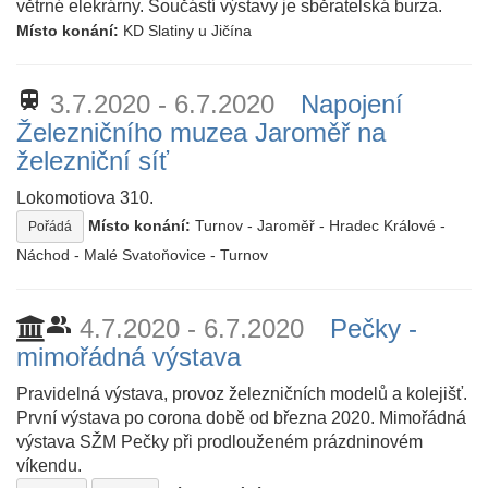
větrné elekrárny. Součástí výstavy je sběratelská burza.
Místo konání:
KD Slatiny u Jičína
train
3.7.2020 - 6.7.2020
Napojení
Železničního muzea Jaroměř na
železniční síť
Lokomotiova 310.
Místo konání:
Turnov - Jaroměř - Hradec Králové -
Pořádá
Náchod - Malé Svatoňovice - Turnov
people_alt
4.7.2020 - 6.7.2020
Pečky -
mimořádná výstava
Pravidelná výstava, provoz železničních modelů a kolejišť.
První výstava po corona době od března 2020. Mimořádná
výstava SŽM Pečky při prodlouženém prázdninovém
víkendu.