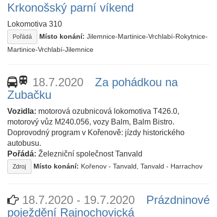
Krkonošský parní víkend
Lokomotiva 310
Místo konání:
Jilemnice-Martinice-Vrchlabí-Rokytnice-
Pořádá
Martinice-Vrchlabí-Jilemnice
train
18.7.2020
Za pohádkou na
Zubačku
Vozidla:
motorová ozubnicová lokomotiva T426.0,
motorový vůz M240.056, vozy Balm, Balm Bistro.
Doprovodný program v Kořenově: jízdy historického
autobusu.
Pořádá:
Železniční společnost Tanvald
Místo konání:
Kořenov - Tanvald, Tanvald - Harrachov
Zdroj
18.7.2020 - 19.7.2020
Prázdninové
poježdění Rajnochovická