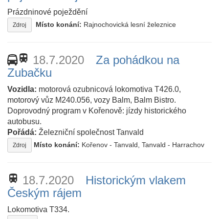
Prázdninové poježdění
Místo konání:
Rajnochovická lesní železnice
Zdroj
train
18.7.2020
Za pohádkou na
Zubačku
Vozidla:
motorová ozubnicová lokomotiva T426.0,
motorový vůz M240.056, vozy Balm, Balm Bistro.
Doprovodný program v Kořenově: jízdy historického
autobusu.
Pořádá:
Železniční společnost Tanvald
Místo konání:
Kořenov - Tanvald, Tanvald - Harrachov
Zdroj
train
18.7.2020
Historickým vlakem
Českým rájem
Lokomotiva T334.