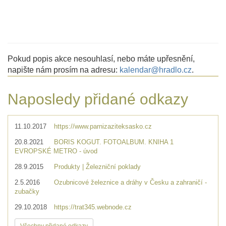
Pokud popis akce nesouhlasí, nebo máte upřesnění,
napište nám prosím na adresu:
kalendar@hradlo.cz
.
Naposledy přidané odkazy
11.10.2017
https://www.parnizaziteksasko.cz
20.8.2021
BORIS KOGUT. FOTOALBUM. KNIHA 1
EVROPSKÉ METRO - úvod
28.9.2015
Produkty | Železniční poklady
2.5.2016
Ozubnicové železnice a dráhy v Česku a zahraničí -
zubačky
29.10.2018
https://trat345.webnode.cz
Všechny přidané odkazy