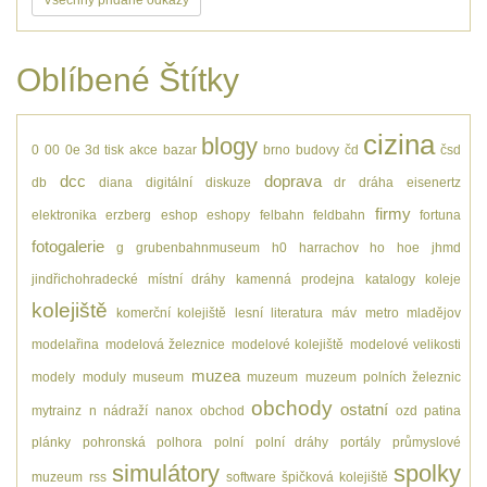
Oblíbené Štítky
cizina
blogy
0
00
0e
3d tisk
akce
bazar
brno
budovy
čd
čsd
dcc
doprava
db
diana
digitální
diskuze
dr
dráha
eisenertz
firmy
elektronika
erzberg
eshop
eshopy
felbahn
feldbahn
fortuna
fotogalerie
g
grubenbahnmuseum
h0
harrachov
ho
hoe
jhmd
jindřichohradecké místní dráhy
kamenná prodejna
katalogy
koleje
kolejiště
komerční kolejiště
lesní
literatura
máv
metro
mladějov
modelařina
modelová železnice
modelové kolejiště
modelové velikosti
muzea
modely
moduly
museum
muzeum
muzeum polních železnic
obchody
ostatní
mytrainz
n
nádraží
nanox
obchod
ozd
patina
plánky
pohronská polhora
polní
polní dráhy
portály
průmyslové
simulátory
spolky
muzeum
rss
software
špičková kolejiště