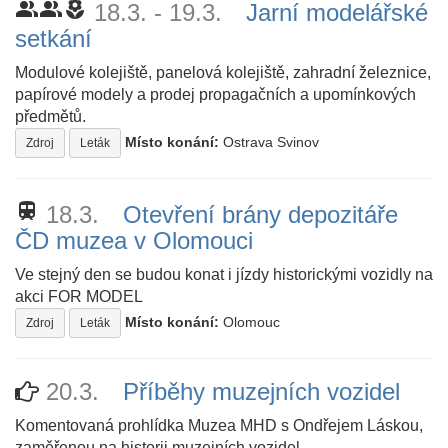
people_alt
people_alt
local_florist
18.3. - 19.3.
Jarní modelářské
setkání
Modulové kolejiště, panelová kolejiště, zahradní železnice,
papírové modely a prodej propagačních a upomínkových
předmětů.
Místo konání:
Ostrava Svinov
Zdroj
Leták
train
18.3.
Otevření brány depozitáře
ČD muzea v Olomouci
Ve stejný den se budou konat i jízdy historickými vozidly na
akci FOR MODEL
Místo konání:
Olomouc
Zdroj
Leták
20.3.
Příběhy muzejních vozidel
Komentovaná prohlídka Muzea MHD s Ondřejem Láskou,
zaměřenou na historii muzejních vozidel.