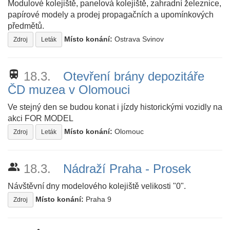
Modulové kolejiště, panelová kolejiště, zahradní železnice,
papírové modely a prodej propagačních a upomínkových
předmětů.
Místo konání:
Ostrava Svinov
Zdroj
Leták
train
18.3.
Otevření brány depozitáře
ČD muzea v Olomouci
Ve stejný den se budou konat i jízdy historickými vozidly na
akci FOR MODEL
Místo konání:
Olomouc
Zdroj
Leták
people_alt
18.3.
Nádraží Praha - Prosek
Návštěvní dny modelového kolejiště velikosti "0".
Místo konání:
Praha 9
Zdroj