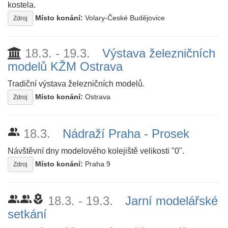
kostela.
Místo konání:
Volary-České Budějovice
Zdroj
18.3. - 19.3.
Výstava železničních
modelů KŽM Ostrava
Tradiční výstava železničních modelů.
Místo konání:
Ostrava
Zdroj
people_alt
18.3.
Nádraží Praha - Prosek
Návštěvní dny modelového kolejiště velikosti "0".
Místo konání:
Praha 9
Zdroj
people_alt
people_alt
local_florist
18.3. - 19.3.
Jarní modelářské
setkání