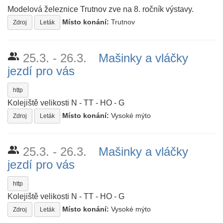
Modelová železnice Trutnov zve na 8. ročník výstavy.
Místo konání:
Trutnov
Zdroj
Leták
people_alt
25.3. - 26.3.
Mašinky a vláčky
jezdí pro vás
http
Kolejiště velikosti N - TT - HO - G
Místo konání:
Vysoké mýto
Zdroj
Leták
people_alt
25.3. - 26.3.
Mašinky a vláčky
jezdí pro vás
http
Kolejiště velikosti N - TT - HO - G
Místo konání:
Vysoké mýto
Zdroj
Leták