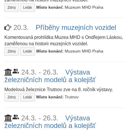
Místo konání:
Muzeum MHD Praha
Zdroj
Leták
20.3.
Příběhy muzejních vozidel
Komentovaná prohlídka Muzea MHD s Ondřejem Láskou,
zaměřenou na historii muzejních vozidel.
Místo konání:
Muzeum MHD Praha
Zdroj
Leták
people_alt
24.3. - 26.3.
Výstava
železničních modelů a kolejišť
Modelová železnice Trutnov zve na 8. ročník výstavy.
Místo konání:
Trutnov
Zdroj
Leták
people_alt
24.3. - 26.3.
Výstava
železničních modelů a kolejišť