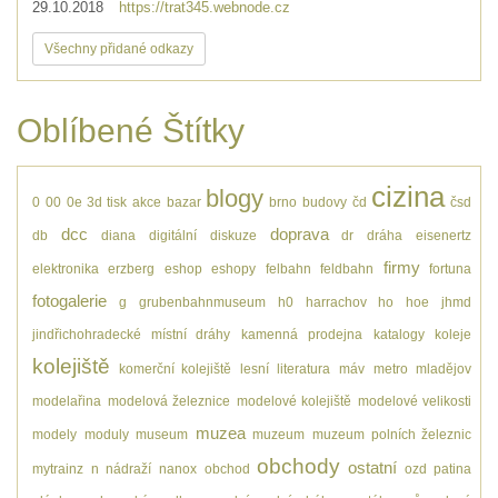
29.10.2018
https://trat345.webnode.cz
Všechny přidané odkazy
Oblíbené Štítky
cizina
blogy
0
00
0e
3d tisk
akce
bazar
brno
budovy
čd
čsd
dcc
doprava
db
diana
digitální
diskuze
dr
dráha
eisenertz
firmy
elektronika
erzberg
eshop
eshopy
felbahn
feldbahn
fortuna
fotogalerie
g
grubenbahnmuseum
h0
harrachov
ho
hoe
jhmd
jindřichohradecké místní dráhy
kamenná prodejna
katalogy
koleje
kolejiště
komerční kolejiště
lesní
literatura
máv
metro
mladějov
modelařina
modelová železnice
modelové kolejiště
modelové velikosti
muzea
modely
moduly
museum
muzeum
muzeum polních železnic
obchody
ostatní
mytrainz
n
nádraží
nanox
obchod
ozd
patina