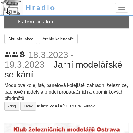
Hradlo
Togg
navig
Kalendář akcí
Aktuální akce
Archiv kalendáře
18.3.2023 -
people_alt
people_alt
local_florist
19.3.2023
Jarní modelářské
setkání
Modulové kolejiště, panelová kolejiště, zahradní železnice,
papírové modely a prodej propagačních a upomínkových
předmětů.
Místo konání:
Ostrava Svinov
Zdroj
Leták