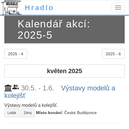
Hradlo
Togg
navig
Kalendář akcí:
2025-5
2025 - 4
2025 - 6
květen 2025
people_alt
30.5. - 1.6.
Výstavy modelů a
kolejišť
Výstavy modelů a kolejišť.
Místo konání:
České Budějovice
Leták
Zdroj