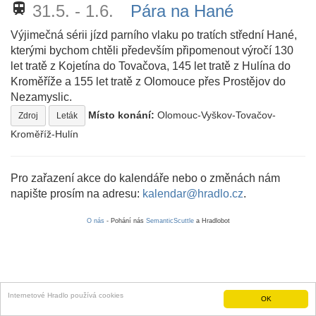
train
31.5. - 1.6.
Pára na Hané
Výjimečná sérii jízd parního vlaku po tratích střední Hané,
kterými bychom chtěli především připomenout výročí 130
let tratě z Kojetína do Tovačova, 145 let tratě z Hulína do
Kroměříže a 155 let tratě z Olomouce přes Prostějov do
Nezamyslic.
Místo konání:
Olomouc-Vyškov-Tovačov-
Zdroj
Leták
Kroměříž-Hulín
Pro zařazení akce do kalendáře nebo o změnách nám
napište prosím na adresu:
kalendar@hradlo.cz
.
O nás
- Pohání nás
SemanticScuttle
a Hradlobot
Internetové Hradlo používá cookies
OK