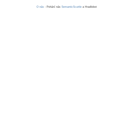
O nás
- Pohání nás
SemanticScuttle
a Hradlobot