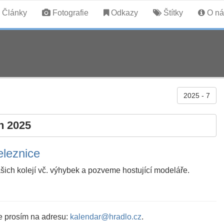
Články
Fotografie
Odkazy
Štítky
O ná
2025 - 7
n 2025
eleznice
šich kolejí vč. výhybek a pozveme hostující modeláře.
e prosím na adresu:
kalendar@hradlo.cz
.