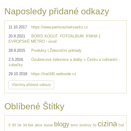
Naposledy přidané odkazy
11.10.2017
https://www.parnizaziteksasko.cz
20.8.2021
BORIS KOGUT. FOTOALBUM. KNIHA 1
EVROPSKÉ METRO - úvod
28.9.2015
Produkty | Železniční poklady
2.5.2016
Ozubnicové železnice a dráhy v Česku a zahraničí -
zubačky
29.10.2018
https://trat345.webnode.cz
Všechny přidané odkazy
Oblíbené Štítky
cizina
blogy
0
00
0e
3d tisk
akce
bazar
brno
budovy
čd
čsd