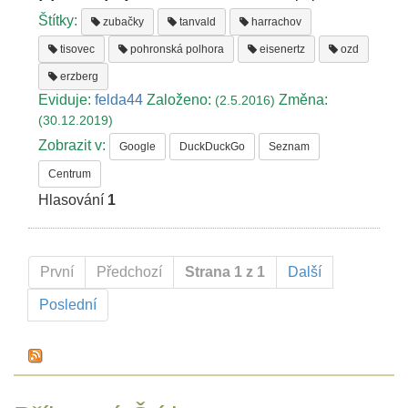
Štítky:
zubačky
tanvald
harrachov
tisovec
pohronská polhora
eisenertz
ozd
erzberg
Eviduje:
felda44
Založeno:
Změna:
(2.5.2016)
(30.12.2019)
Zobrazit v:
Google
DuckDuckGo
Seznam
Centrum
Hlasování
1
První
Předchozí
Strana 1 z 1
Další
Poslední