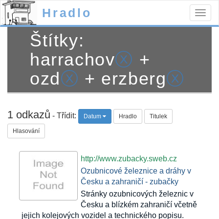
Hradlo
Togg
navig
Štítky:
harrachov
ⓧ
+
ozd
ⓧ
+ erzberg
ⓧ
1 odkazů
- Třídit:
Datum
Hradlo
Titulek
Hlasování
http://www.zubacky.sweb.cz
Ozubnicové železnice a dráhy v
Česku a zahraničí - zubačky
Stránky ozubnicových železnic v
Česku a blízkém zahraničí včetně
jejich kolejových vozidel a technického popisu.