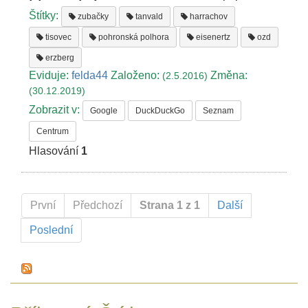
Štítky:
zubačky
tanvald
harrachov
tisovec
pohronská polhora
eisenertz
ozd
erzberg
Eviduje:
felda44
Založeno:
Změna:
(2.5.2016)
(30.12.2019)
Zobrazit v:
Google
DuckDuckGo
Seznam
Centrum
Hlasování
1
První
Předchozí
Strana 1 z 1
Další
Poslední