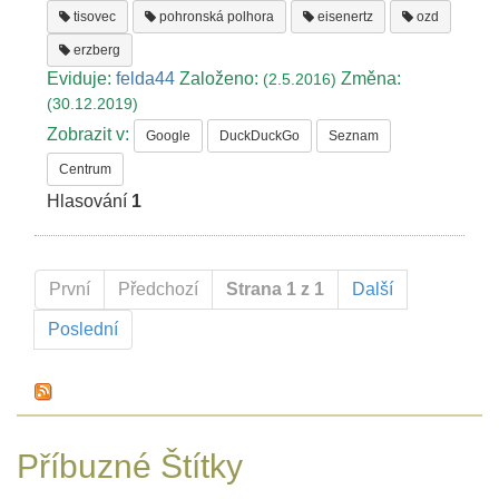
tisovec
pohronská polhora
eisenertz
ozd
erzberg
Eviduje:
felda44
Založeno:
Změna:
(2.5.2016)
(30.12.2019)
Zobrazit v:
Google
DuckDuckGo
Seznam
Centrum
Hlasování
1
První
Předchozí
Strana 1 z 1
Další
Poslední
Příbuzné Štítky