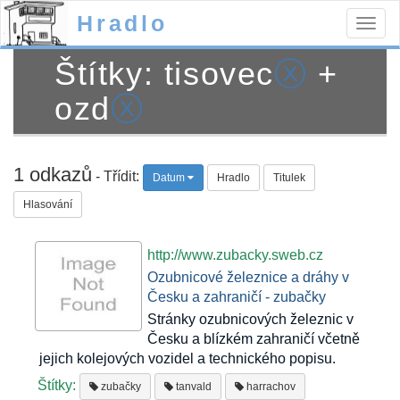
Hradlo
Togg
navig
Štítky: tisovec
ⓧ
+
ozd
ⓧ
1 odkazů
- Třídit:
Datum
Hradlo
Titulek
Hlasování
http://www.zubacky.sweb.cz
Ozubnicové železnice a dráhy v
Česku a zahraničí - zubačky
Stránky ozubnicových železnic v
Česku a blízkém zahraničí včetně
jejich kolejových vozidel a technického popisu.
Štítky:
zubačky
tanvald
harrachov