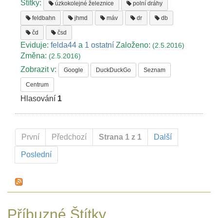
Štítky:
úzkokolejné železnice
polní dráhy
feldbahn
jhmd
máv
dr
db
čd
čsd
Eviduje:
felda44
a
1 ostatní
Založeno:
(2.5.2016)
Změna:
(2.5.2016)
Zobrazit v:
Google
DuckDuckGo
Seznam
Centrum
Hlasování
1
První
Předchozí
Strana 1 z 1
Další
Poslední
Příbuzné Štítky