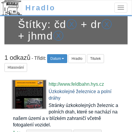
Hradlo
Togg
navig
Štítky: čd
ⓧ
+ dr
ⓧ
+ jhmd
ⓧ
1 odkazů
- Třídit:
Datum
Hradlo
Titulek
Hlasování
http://www.feldbahn.hys.cz
Úzkokolejné železnice a polní
dráhy
Stránky úzkokolejných železnic a
polních drah, které se nachází na
našem území a v blízkém zahraničí včetně
fotogalerií vozidel.