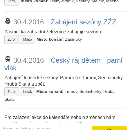
Místo konání:
Prahy-Braník, Všetaty, Mělník, Mšeno
Zdroj
local_florist
30.4.2016
Zahájení sezóny ZŽZ
Zásmucká zahradní železnice zahajuje sezónu.
Místo konání:
Zásmuky
Zdroj
Mapa
train
30.4.2016
Český ráj dětem - parní
vlak
Zahájení turistické sezóny. Parní vlak Turnov, Sedmihorky,
Hrubá Skála a zpět.
Místo konání:
Turnov, Sedmihorky, Hrubá
Zdroj
Leták
Skála
Pro zařazení akce do kalendáře nebo o změnách nám
napište prosím na adresu:
kalendar@hradlo.cz
.
Internetové Hradlo používá cookies
OK