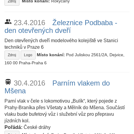
Místo konání:
Rokycany
Zdroj
people_alt
23.4.2016
Železnice Podbaba -
den otevřených dveří
Den otevřených dveří modelového kolejiště ve Stanici
techniků v Praze 6
Místo konání:
Pod Juliskou 2561/2A, Dejvice,
Zdroj
Logo
160 00 Praha-Praha 6
train
30.4.2016
Parním vlakem do
Mšena
Parní vlak v čele s lokomotivou „Bulík“, který pojede z
Prahy-Braníka přes Všetaty a Mělník do Mšena. Součástí
vlaku bude bufetový vůz i služební vůz pro přepravu
jízdních kol.
Pořádá:
České dráhy