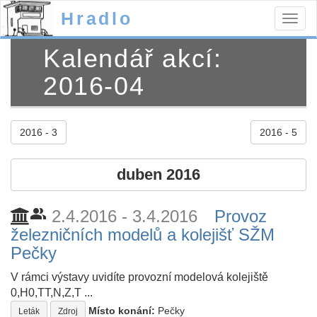
Hradlo
Togg
navig
Kalendář akcí:
2016-04
2016 - 3
2016 - 5
duben 2016
people_alt
2.4.2016 - 3.4.2016
Provoz
železničních modelů a kolejišť SŽM
Pečky
V rámci výstavy uvidíte provozní modelová kolejiště
0,H0,TT,N,Z,T ...
Místo konání:
Pečky
Leták
Zdroj