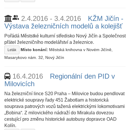
people_alt
2.4.2016 - 3.4.2016
KŽM Jičín -
Výstava železničních modelů a kolejišť
Pořádá Měststké kulturní středisko Nový Jičín a Společnost
přátel železničního modelářství a železnice.
Místo konání:
Městská knihovna v Novém Jičíně,
Leták
Masarykovo nám. 32, Nový Jičín
16.4.2016
Regionální den PID v
Milovicích
Na železniční lince S20 Praha – Milovice budou pendlovat
elektrické soupravy řady 451 Žabotlam a historická
souprava patrových vozů tažená elektrickými lokomotivami
„Bobina“. Z milovického nádraží do Mirakula dovezou
cestující pro změnu historické autobusy dopravce OAD
Kolín.