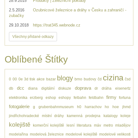
28.9.2015
Produkty | Železniční poklady
2.5.2016
Ozubnicové železnice a dráhy v Česku a zahraničí -
zubačky
29.10.2018
https://trat345.webnode.cz
Všechny přidané odkazy
Oblíbené Štítky
cizina
blogy
0
00
0e
3d tisk
akce
bazar
brno
budovy
čd
čsd
dcc
doprava
db
diana
digitální
diskuze
dr
dráha
eisenertz
firmy
elektronika
erzberg
eshop
eshopy
felbahn
feldbahn
fortuna
fotogalerie
g
grubenbahnmuseum
h0
harrachov
ho
hoe
jhmd
jindřichohradecké místní dráhy
kamenná prodejna
katalogy
koleje
kolejiště
komerční kolejiště
lesní
literatura
máv
metro
mladějov
modelařina
modelová železnice
modelové kolejiště
modelové velikosti