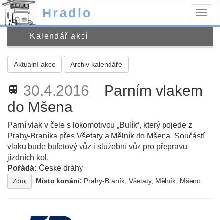
Hradlo
Togg
navig
Kalendář akcí
Aktuální akce
Archiv kalendáře
30.4.2016
Parním vlakem
train
do Mšena
Parní vlak v čele s lokomotivou „Bulík“, který pojede z
Prahy-Braníka přes Všetaty a Mělník do Mšena. Součástí
vlaku bude bufetový vůz i služební vůz pro přepravu
jízdních kol.
Pořádá:
České dráhy
Místo konání:
Prahy-Braník, Všetaty, Mělník, Mšeno
Zdroj