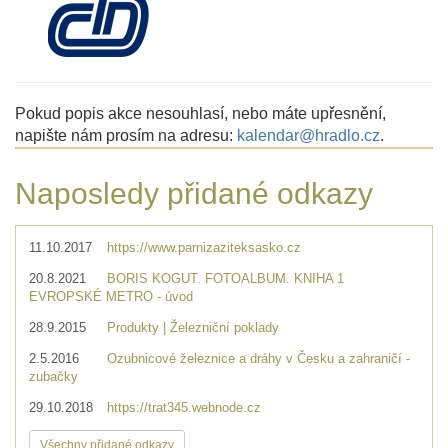
Pokud popis akce nesouhlasí, nebo máte upřesnění,
napište nám prosím na adresu:
kalendar@hradlo.cz
.
Naposledy přidané odkazy
11.10.2017
https://www.parnizaziteksasko.cz
20.8.2021
BORIS KOGUT. FOTOALBUM. KNIHA 1
EVROPSKÉ METRO - úvod
28.9.2015
Produkty | Železniční poklady
2.5.2016
Ozubnicové železnice a dráhy v Česku a zahraničí -
zubačky
29.10.2018
https://trat345.webnode.cz
Všechny přidané odkazy