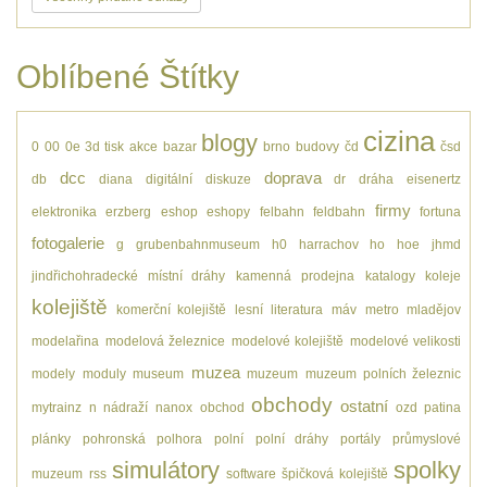
Oblíbené Štítky
cizina
blogy
0
00
0e
3d tisk
akce
bazar
brno
budovy
čd
čsd
dcc
doprava
db
diana
digitální
diskuze
dr
dráha
eisenertz
firmy
elektronika
erzberg
eshop
eshopy
felbahn
feldbahn
fortuna
fotogalerie
g
grubenbahnmuseum
h0
harrachov
ho
hoe
jhmd
jindřichohradecké místní dráhy
kamenná prodejna
katalogy
koleje
kolejiště
komerční kolejiště
lesní
literatura
máv
metro
mladějov
modelařina
modelová železnice
modelové kolejiště
modelové velikosti
muzea
modely
moduly
museum
muzeum
muzeum polních železnic
obchody
ostatní
mytrainz
n
nádraží
nanox
obchod
ozd
patina
plánky
pohronská polhora
polní
polní dráhy
portály
průmyslové
simulátory
spolky
muzeum
rss
software
špičková kolejiště