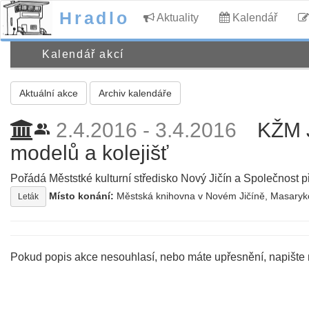
Hradlo
Aktuality
Kalendář
Kalendář akcí
Aktuální akce
Archiv kalendáře
2.4.2016 - 3.4.2016
KŽM J
people_alt
modelů a kolejišť
Pořádá Měststké kulturní středisko Nový Jičín a Společnost př
Místo konání:
Městská knihovna v Novém Jičíně, Masaryko
Leták
Pokud popis akce nesouhlasí, nebo máte upřesnění, napište