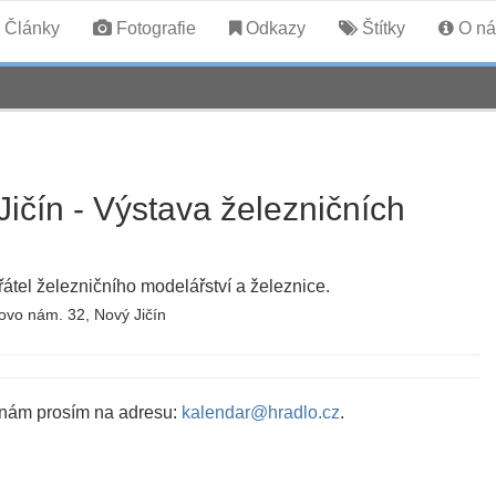
Články
Fotografie
Odkazy
Štítky
O ná
ičín - Výstava železničních
átel železničního modelářství a železnice.
vo nám. 32, Nový Jičín
 nám prosím na adresu:
kalendar@hradlo.cz
.