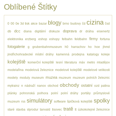
Oblíbené Štítky
cizina
blogy
0
00
0e
3d tisk
akce
bazar
brno
budovy
čd
čsd
dcc
doprava
db
diana
digitální
diskuze
dr
dráha
eisenertz
firmy
elektronika
erzberg
eshop
eshopy
felbahn
feldbahn
fortuna
fotogalerie
g
grubenbahnmuseum
h0
harrachov
ho
hoe
jhmd
jindřichohradecké místní dráhy
kamenná prodejna
katalogy
koleje
kolejiště
komerční kolejiště
lesní
literatura
máv
metro
mladějov
modelařina
modelová železnice
modelové kolejiště
modelové velikosti
muzea
modely
moduly
museum
muzeum
muzeum polních železnic
obchody
ostatní
mytrainz
n
nádraží
nanox
obchod
ozd
patina
plánky
pohronská polhora
polní
polní dráhy
portály
průmyslové
simulátory
spolky
muzeum
rss
software
špičková kolejiště
tratě
staré
stavba
styrodur
tanvald
tisovec
tt
úzkokolejné železnice