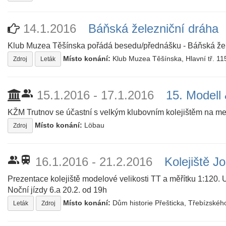
14.1.2016
Báňská železniční dráha
Klub Muzea Těšínska pořádá besedu/přednášku - Báňská želez
Místo konání:
Klub Muzea Těšínska, Hlavní tř. 11
Zdroj
Leták
people_alt
15.1.2016 - 17.1.2016
15. Modell
KŽM Trutnov se účastní s velkým klubovním kolejištěm na m
Místo konání:
Löbau
Zdroj
people_alt
train
16.1.2016 - 21.2.2016
Kolejiště 
Prezentace kolejiště modelové velikosti TT a měřítku 1:120.
Noční jízdy 6.a 20.2. od 19h
Místo konání:
Dům historie Přešticka, Třebízskéh
Leták
Zdroj