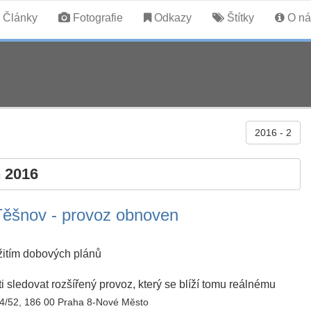
Články
Fotografie
Odkazy
Štítky
O ná
2016 - 2
 2016
Těšnov - provoz obnoven
užitím dobových plánů
 sledovat rozšířený provoz, který se blíží tomu reálnému
54/52, 186 00 Praha 8-Nové Město