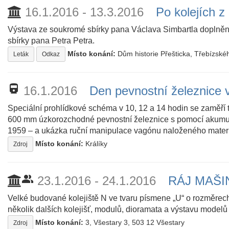
16.1.2016 - 13.3.2016
Po kolejích z 
Výstava ze soukromé sbírky pana Václava Simbartla doplněná
sbírky pana Petra Petra.
Místo konání:
Dům historie Přešticka, Třebízské
Leták
Odkaz
directions_railway
16.1.2016
Den pevnostní železnice v
Speciální prohlídkové schéma v 10, 12 a 14 hodin se zaměří
600 mm úzkorozchodné pevnostní železnice s pomocí akumul
1959 – a ukázka ruční manipulace vagónu naloženého mater
Místo konání:
Králíky
Zdroj
people_alt
23.1.2016 - 24.1.2016
RÁJ MAŠI
Velké budované kolejiště N ve tvaru písmene „U“ o rozměrech
několik dalších kolejišť, modulů, dioramata a výstavu modelů
Místo konání:
3, Všestary 3, 503 12 Všestary
Zdroj