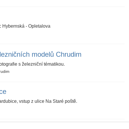
c Hybernská - Opletalova
lezničních modelů Chrudim
tografie s železniční tématikou.
hrudim
ce
rdubice, vstup z ulice Na Staré poště.
e prosím na adresu:
kalendar@hradlo.cz
.