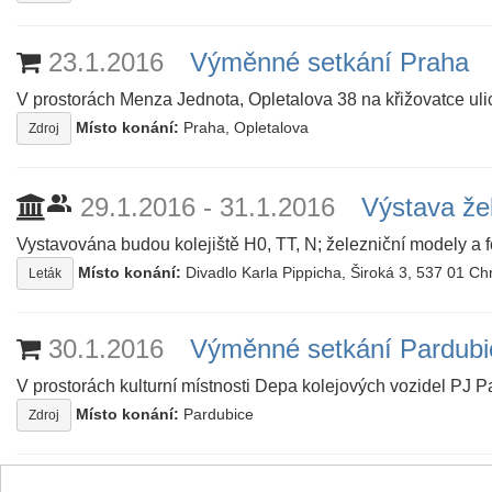
23.1.2016
Výměnné setkání Praha
V prostorách Menza Jednota, Opletalova 38 na křižovatce uli
Místo konání:
Praha, Opletalova
Zdroj
people_alt
29.1.2016 - 31.1.2016
Výstava že
Vystavována budou kolejiště H0, TT, N; železniční modely a fo
Místo konání:
Divadlo Karla Pippicha, Široká 3, 537 01 C
Leták
30.1.2016
Výměnné setkání Pardubi
V prostorách kulturní místnosti Depa kolejových vozidel PJ Pa
Místo konání:
Pardubice
Zdroj
Pro zařazení akce do kalendáře nebo o změnách nám napišt