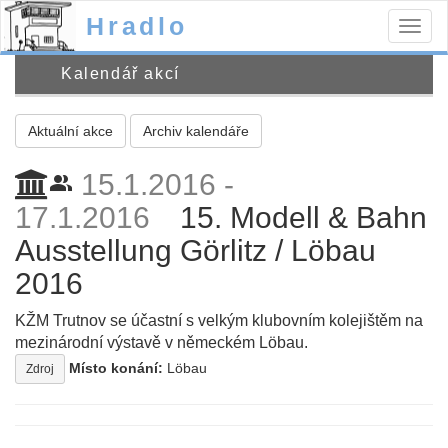
Hradlo
Togg
navig
Kalendář akcí
Aktuální akce
Archiv kalendáře
15.1.2016 -
people_alt
17.1.2016
15. Modell & Bahn
Ausstellung Görlitz / Löbau
2016
KŽM Trutnov se účastní s velkým klubovním kolejištěm na
mezinárodní výstavě v německém Löbau.
Místo konání:
Löbau
Zdroj