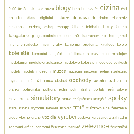
cizina
blogy
0
00
0e
3d tisk
akce
bazar
brno
budovy
čd
čsd
dcc
doprava
db
diana
digitální
diskuze
dr
dráha
eisenertz
firmy
elektronika
erzberg
eshop
eshopy
felbahn
feldbahn
fortuna
fotogalerie
g
grubenbahnmuseum
h0
harrachov
ho
hoe
jhmd
jindřichohradecké místní dráhy
kamenná prodejna
katalogy
koleje
kolejiště
komerční kolejiště
lesní
literatura
máv
metro
mladějov
modelařina
modelová železnice
modelové kolejiště
modelové velikosti
muzea
modely
moduly
museum
muzeum
muzeum polních železnic
obchody
ostatní
mytrainz
n
nádraží
nanox
obchod
ozd
patina
plánky
pohronská polhora
polní
polní dráhy
portály
průmyslové
simulátory
spolky
muzeum
rss
software
špičková kolejiště
tratě
staré
stavba
styrodur
tanvald
tisovec
tt
úzkokolejné železnice
výrobci
vozidla
video
vlečné dráhy
výstava
xpressnet
z
zahradní
železnice
zahradní dráha
zahradní železnice
zaniklé
železniční