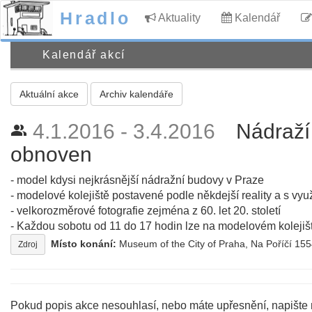
Hradlo
Aktuality
Kalendář
Kalendář akcí
Aktuální akce
Archiv kalendáře
4.1.2016 - 3.4.2016
Nádraží
people_alt
obnoven
- model kdysi nejkrásnější nádražní budovy v Praze
- modelové kolejiště postavené podle někdejší reality a s vy
- velkorozměrové fotografie zejména z 60. let 20. století
- Každou sobotu od 11 do 17 hodin lze na modelovém kolejišti
Místo konání:
Museum of the City of Praha, Na Poříčí 15
Zdroj
Pokud popis akce nesouhlasí, nebo máte upřesnění, napište