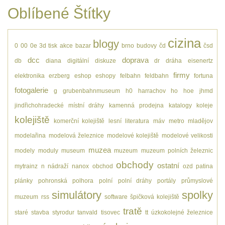
Oblíbené Štítky
cizina
blogy
0
00
0e
3d tisk
akce
bazar
brno
budovy
čd
čsd
dcc
doprava
db
diana
digitální
diskuze
dr
dráha
eisenertz
firmy
elektronika
erzberg
eshop
eshopy
felbahn
feldbahn
fortuna
fotogalerie
g
grubenbahnmuseum
h0
harrachov
ho
hoe
jhmd
jindřichohradecké místní dráhy
kamenná prodejna
katalogy
koleje
kolejiště
komerční kolejiště
lesní
literatura
máv
metro
mladějov
modelařina
modelová železnice
modelové kolejiště
modelové velikosti
muzea
modely
moduly
museum
muzeum
muzeum polních železnic
obchody
ostatní
mytrainz
n
nádraží
nanox
obchod
ozd
patina
plánky
pohronská polhora
polní
polní dráhy
portály
průmyslové
simulátory
spolky
muzeum
rss
software
špičková kolejiště
tratě
staré
stavba
styrodur
tanvald
tisovec
tt
úzkokolejné železnice