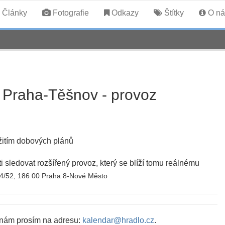
Články
Fotografie
Odkazy
Štítky
O ná
 Praha-Těšnov - provoz
užitím dobových plánů
 sledovat rozšířený provoz, který se blíží tomu reálnému
54/52, 186 00 Praha 8-Nové Město
 nám prosím na adresu:
kalendar@hradlo.cz
.