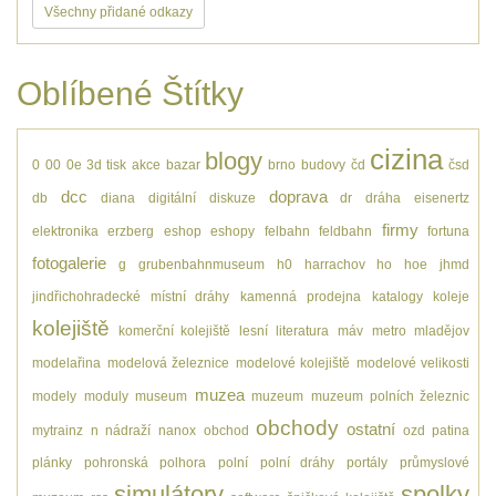
Všechny přidané odkazy
Oblíbené Štítky
cizina
blogy
0
00
0e
3d tisk
akce
bazar
brno
budovy
čd
čsd
dcc
doprava
db
diana
digitální
diskuze
dr
dráha
eisenertz
firmy
elektronika
erzberg
eshop
eshopy
felbahn
feldbahn
fortuna
fotogalerie
g
grubenbahnmuseum
h0
harrachov
ho
hoe
jhmd
jindřichohradecké místní dráhy
kamenná prodejna
katalogy
koleje
kolejiště
komerční kolejiště
lesní
literatura
máv
metro
mladějov
modelařina
modelová železnice
modelové kolejiště
modelové velikosti
muzea
modely
moduly
museum
muzeum
muzeum polních železnic
obchody
ostatní
mytrainz
n
nádraží
nanox
obchod
ozd
patina
plánky
pohronská polhora
polní
polní dráhy
portály
průmyslové
simulátory
spolky