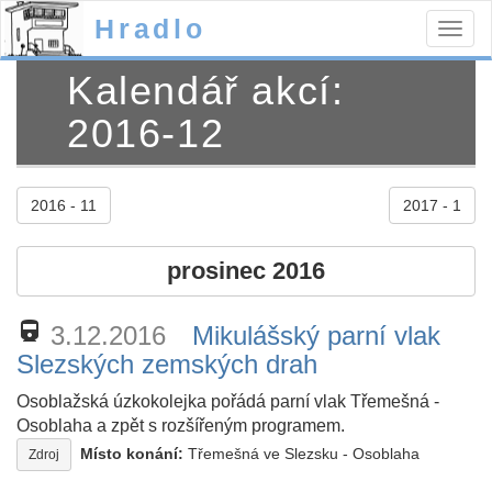
Hradlo
Togg
navig
Kalendář akcí:
2016-12
2016 - 11
2017 - 1
prosinec 2016
directions_railway
3.12.2016
Mikulášský parní vlak
Slezských zemských drah
Osoblažská úzkokolejka pořádá parní vlak Třemešná -
Osoblaha a zpět s rozšířeným programem.
Místo konání:
Třemešná ve Slezsku - Osoblaha
Zdroj