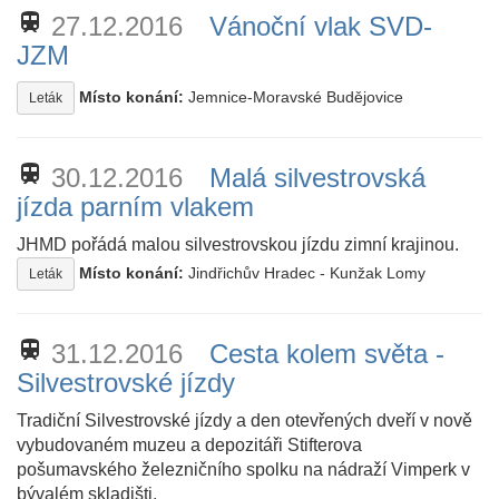
train
27.12.2016
Vánoční vlak SVD-
JZM
Místo konání:
Jemnice-Moravské Budějovice
Leták
train
30.12.2016
Malá silvestrovská
jízda parním vlakem
JHMD pořádá malou silvestrovskou jízdu zimní krajinou.
Místo konání:
Jindřichův Hradec - Kunžak Lomy
Leták
train
31.12.2016
Cesta kolem světa -
Silvestrovské jízdy
Tradiční Silvestrovské jízdy a den otevřených dveří v nově
vybudovaném muzeu a depozitáři Stifterova
pošumavského železničního spolku na nádraží Vimperk v
bývalém skladišti.