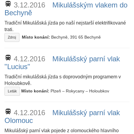
train
3.12.2016
Mikulášským vlakem do
Bechyně
Tradiční Mikulášská jízda po naší nejstarší elektrifikované
trati.
Místo konání:
Bechyně, 391 65 Bechyně
Zdroj
train
4.12.2016
Mikulášský parní vlak
"Lucius"
Tradiční mikulášská jízda s doprovodným programem v
Holoubkově.
Místo konání:
Plzeň – Rokycany – Holoubkov
Leták
train
4.12.2016
Mikulášský parní vlak
Olomouc
Mikulášský parní vlak pojede z olomouckého hlavního