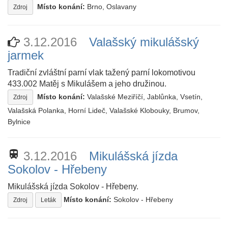
Místo konání:
Brno, Oslavany
Zdroj
3.12.2016
Valašský mikulášský
jarmek
Tradiční zvláštní parní vlak tažený parní lokomotivou
433.002 Matěj s Mikulášem a jeho družinou.
Místo konání:
Valašské Meziříčí, Jablůnka, Vsetín,
Zdroj
Valašská Polanka, Horní Lideč, Valašské Klobouky, Brumov,
Bylnice
train
3.12.2016
Mikulášská jízda
Sokolov - Hřebeny
Mikulášská jízda Sokolov - Hřebeny.
Místo konání:
Sokolov - Hřebeny
Zdroj
Leták