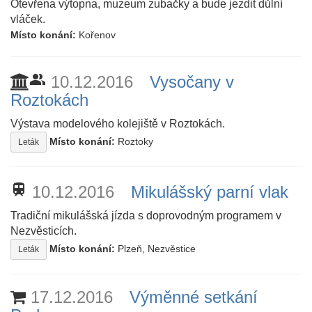
Otevřena výtopna, muzeum zubačky a bude jezdit důlní
vláček.
Místo konání:
Kořenov
people_alt
10.12.2016
Vysočany v
Roztokách
Výstava modelového kolejiště v Roztokách.
Místo konání:
Roztoky
Leták
train
10.12.2016
Mikulášský parní vlak
Tradiční mikulášská jízda s doprovodným programem v
Nezvěsticích.
Místo konání:
Plzeň, Nezvěstice
Leták
17.12.2016
Výměnné setkání