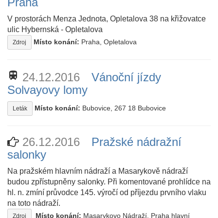
Praha
V prostorách Menza Jednota, Opletalova 38 na křižovatce
ulic Hybernská - Opletalova
Místo konání:
Praha, Opletalova
Zdroj
train
24.12.2016
Vánoční jízdy
Solvayovy lomy
Místo konání:
Bubovice, 267 18 Bubovice
Leták
26.12.2016
Pražské nádražní
salonky
Na pražském hlavním nádraží a Masarykově nádraží
budou zpřístupněny salonky. Při komentované prohlídce na
hl. n. zmíní průvodce 145. výročí od příjezdu prvního vlaku
na toto nádraží.
Místo konání:
Masarykovo Nádraží, Praha hlavní
Zdroj