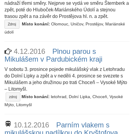
nádraží třemi směry. Nejprve se vydá ve směru Šternberk a
zpět, poté do Hluboček-Mariánského Údolí a stejnou
trasou zpět a na závěr do Prostějova hl. n. a zpět.
Místo konání:
Olomouc, Uničov, Prostějov, Mariánské
Zdroj
údolí
4.12.2016
Plnou parou s
Mikulášem v Pardubickém kraji
V sobotu 3. prosince pojede mikulášský vlak z Letohradu
do Dolní Lipky a zpět a v neděli 4. prosince se svezete s
Mikulášem a jeho družinou po trati Choceň – Vysoké Mýto
– Litomyšl.
Místo konání:
letohrad, Dolní Lipka, Choceň, Vysoké
zdroj
Mýto, Litomyšl
train
10.12.2016
Parním vlakem s
mikulášskou nadílkou do Kryštofova