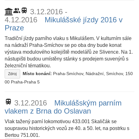
people_alt
train
3.12.2016 -
4.12.2016
Mikulášské jízdy 2016 v
Praze
Tradiční jízdy parního vlaku s Mikulášem. V kulturním sále
na nádraží Praha-Smíchov se po oba dny bude konat
výstava modulového kolejiště modelářů ze Slivence. Na 1.
nástupišti budou umístěny stánky s prodejem suvenýrů s
železniční tématikou.
Místo konání:
Praha-Smíchov, Nádražní, Smíchov, 150
Zdroj
00 Praha-Praha 5
train
3.12.2016
Mikulášským parním
vlakem z Brna do Oslavan
Vlak tažený parní lokomotivou 433.001 Skaličák se
soupravou historických vozů ze 40. a 50. let, na postrku s
Bertou 751.001.