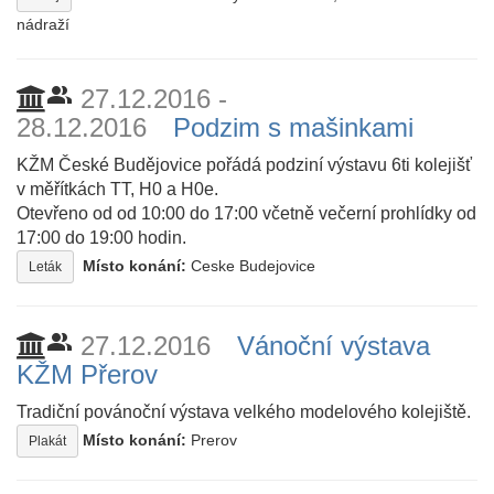
nádraží
people_alt
27.12.2016 -
28.12.2016
Podzim s mašinkami
KŽM České Budějovice pořádá podziní výstavu 6ti kolejišť
v měřítkách TT, H0 a H0e.
Otevřeno od od 10:00 do 17:00 včetně večerní prohlídky od
17:00 do 19:00 hodin.
Místo konání:
Ceske Budejovice
Leták
people_alt
27.12.2016
Vánoční výstava
KŽM Přerov
Tradiční povánoční výstava velkého modelového kolejiště.
Místo konání:
Prerov
Plakát