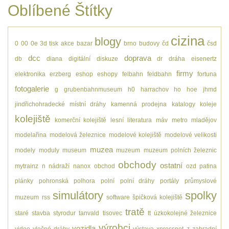
Oblíbené Štítky
cizina
blogy
0
00
0e
3d tisk
akce
bazar
brno
budovy
čd
čsd
dcc
doprava
db
diana
digitální
diskuze
dr
dráha
eisenertz
firmy
elektronika
erzberg
eshop
eshopy
felbahn
feldbahn
fortuna
fotogalerie
g
grubenbahnmuseum
h0
harrachov
ho
hoe
jhmd
jindřichohradecké místní dráhy
kamenná prodejna
katalogy
koleje
kolejiště
komerční kolejiště
lesní
literatura
máv
metro
mladějov
modelařina
modelová železnice
modelové kolejiště
modelové velikosti
muzea
modely
moduly
museum
muzeum
muzeum polních železnic
obchody
ostatní
mytrainz
n
nádraží
nanox
obchod
ozd
patina
plánky
pohronská polhora
polní
polní dráhy
portály
průmyslové
simulátory
spolky
muzeum
rss
software
špičková kolejiště
tratě
staré
stavba
styrodur
tanvald
tisovec
tt
úzkokolejné železnice
výrobci
vozidla
video
vlečné dráhy
výstava
xpressnet
z
zahradní