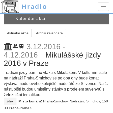
Hradlo
Togg
navig
Kalendář akcí
Aktuální akce
Archiv kalendáře
3.12.2016 -
people_alt
train
4.12.2016
Mikulášské jízdy
2016 v Praze
Tradiční jízdy parního vlaku s Mikulášem. V kulturním sále
na nádraží Praha-Smíchov se po oba dny bude konat
výstava modulového kolejiště modelářů ze Slivence. Na 1.
nástupišti budou umístěny stánky s prodejem suvenýrů s
železniční tématikou.
Místo konání:
Praha-Smíchov, Nádražní, Smíchov, 150
Zdroj
00 Praha-Praha 5