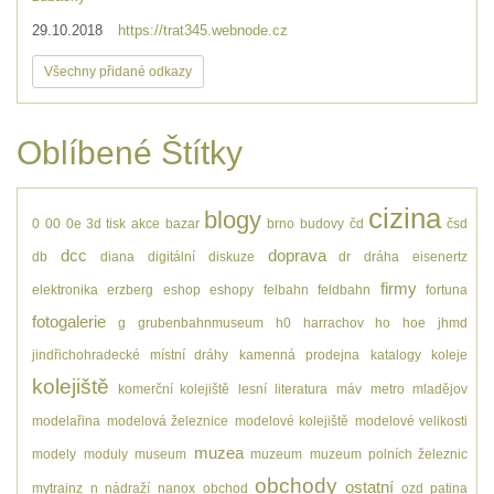
29.10.2018
https://trat345.webnode.cz
Všechny přidané odkazy
Oblíbené Štítky
cizina
blogy
0
00
0e
3d tisk
akce
bazar
brno
budovy
čd
čsd
dcc
doprava
db
diana
digitální
diskuze
dr
dráha
eisenertz
firmy
elektronika
erzberg
eshop
eshopy
felbahn
feldbahn
fortuna
fotogalerie
g
grubenbahnmuseum
h0
harrachov
ho
hoe
jhmd
jindřichohradecké místní dráhy
kamenná prodejna
katalogy
koleje
kolejiště
komerční kolejiště
lesní
literatura
máv
metro
mladějov
modelařina
modelová železnice
modelové kolejiště
modelové velikosti
muzea
modely
moduly
museum
muzeum
muzeum polních železnic
obchody
ostatní
mytrainz
n
nádraží
nanox
obchod
ozd
patina