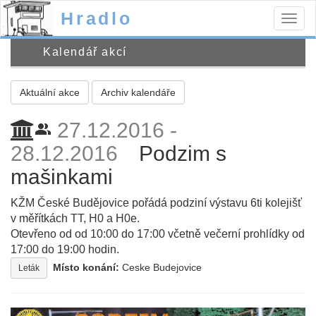
Hradlo
Togg
navig
Kalendář akcí
Aktuální akce
Archiv kalendáře
27.12.2016 -
people_alt
28.12.2016
Podzim s
mašinkami
KŽM České Budějovice pořádá podziní výstavu 6ti kolejišť
v měřítkách TT, H0 a H0e.
Otevřeno od od 10:00 do 17:00 včetně večerní prohlídky od
17:00 do 19:00 hodin.
Místo konání:
Ceske Budejovice
Leták