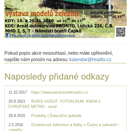
Pokud popis akce nesouhlasí, nebo máte upřesnění,
napište nám prosím na adresu:
kalendar@hradlo.cz
.
Naposledy přidané odkazy
11.10.2017
https://www.parnizaziteksasko.cz
20.8.2021
BORIS KOGUT. FOTOALBUM. KNIHA 1
EVROPSKÉ METRO - úvod
28.9.2015
Produkty | Železniční poklady
2.5.2016
Ozubnicové železnice a dráhy v Česku a zahraničí -
zubačky