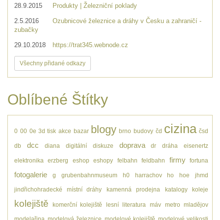
28.9.2015
Produkty | Železniční poklady
2.5.2016
Ozubnicové železnice a dráhy v Česku a zahraničí -
zubačky
29.10.2018
https://trat345.webnode.cz
Všechny přidané odkazy
Oblíbené Štítky
cizina
blogy
0
00
0e
3d tisk
akce
bazar
brno
budovy
čd
čsd
dcc
doprava
db
diana
digitální
diskuze
dr
dráha
eisenertz
firmy
elektronika
erzberg
eshop
eshopy
felbahn
feldbahn
fortuna
fotogalerie
g
grubenbahnmuseum
h0
harrachov
ho
hoe
jhmd
jindřichohradecké místní dráhy
kamenná prodejna
katalogy
koleje
kolejiště
komerční kolejiště
lesní
literatura
máv
metro
mladějov
modelařina
modelová železnice
modelové kolejiště
modelové velikosti