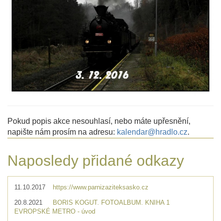
Pokud popis akce nesouhlasí, nebo máte upřesnění,
napište nám prosím na adresu:
kalendar@hradlo.cz
.
Naposledy přidané odkazy
11.10.2017
https://www.parnizaziteksasko.cz
20.8.2021
BORIS KOGUT. FOTOALBUM. KNIHA 1
EVROPSKÉ METRO - úvod