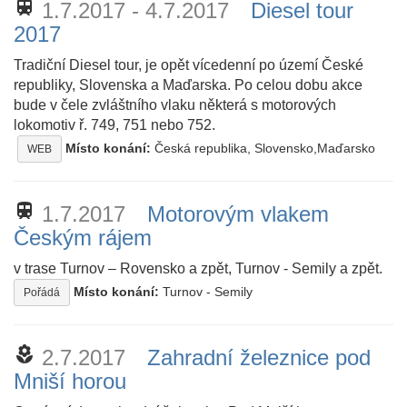
train
1.7.2017 - 4.7.2017
Diesel tour
2017
Tradiční Diesel tour, je opět vícedenní po území České
republiky, Slovenska a Maďarska. Po celou dobu akce
bude v čele zvláštního vlaku některá s motorových
lokomotiv ř. 749, 751 nebo 752.
Místo konání:
Česká republika, Slovensko,Maďarsko
WEB
train
1.7.2017
Motorovým vlakem
Českým rájem
v trase Turnov – Rovensko a zpět, Turnov - Semily a zpět.
Místo konání:
Turnov - Semily
Pořádá
local_florist
2.7.2017
Zahradní železnice pod
Mniší horou