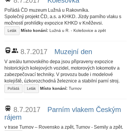
8.7.2017
Kolešovka
Pořádá ČD muzeum Lužná u Rakovníka.
Společný projekt ČD, a.s. a KHKD. Jízdy parního vlaku s
možností prohlídky expozice KHKD v Kněževsi.
Místo konání:
Lužná u R. - Kolešovice a zpět
Leták
directions_railway
people_alt
8.7.2017
Muzejní den
V areálu turnovského depa jsou připraveny expozice
historických kolejových vozidel, motorových lokomotiv a
zabezpečovací techniky. V provozu bude i modelové
kolejiště, úzkorozchodná železnice a stabilní parní stroj.
Místo konání:
Turnov
Pořádá
Leták
train
8.7.2017
Parním vlakem Českým
rájem
v trase Turnov – Rovensko a zpět, Turnov - Semily a zpět.