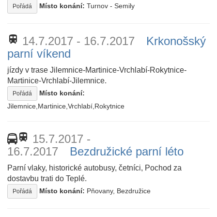
Místo konání:
Turnov - Semily
Pořádá
train
14.7.2017 - 16.7.2017
Krkonošský
parní víkend
jízdy v trase Jilemnice-Martinice-Vrchlabí-Rokytnice-
Martinice-Vrchlabí-Jilemnice.
Místo konání:
Pořádá
Jilemnice,Martinice,Vrchlabí,Rokytnice
train
15.7.2017 -
16.7.2017
Bezdružické parní léto
Parní vlaky, historické autobusy, četníci, Pochod za
dostavbu trati do Teplé.
Místo konání:
Pňovany, Bezdružice
Pořádá