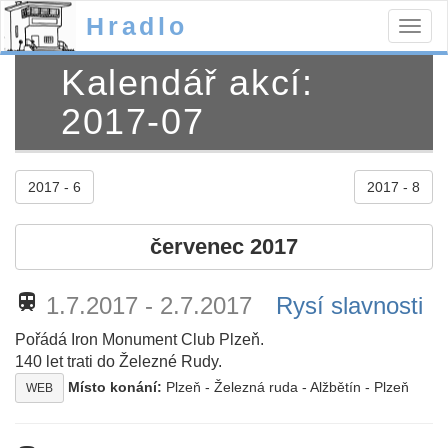
Hradlo
Togg
navig
Kalendář akcí:
2017-07
2017 - 6
2017 - 8
červenec 2017
train
1.7.2017 - 2.7.2017
Rysí slavnosti
Pořádá Iron Monument Club Plzeň.
140 let trati do Železné Rudy.
Místo konání:
Plzeň - Železná ruda - Alžbětín - Plzeň
WEB