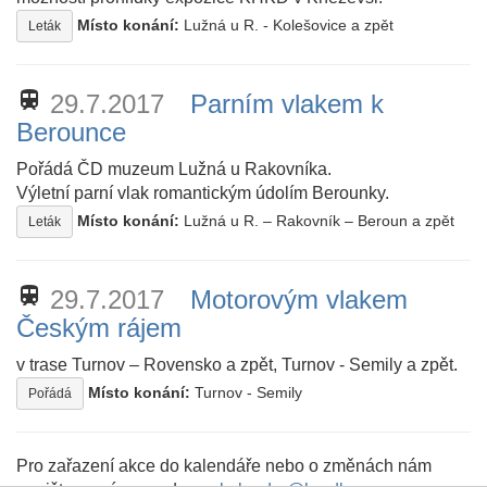
Místo konání:
Lužná u R. - Kolešovice a zpět
Leták
train
29.7.2017
Parním vlakem k
Berounce
Pořádá ČD muzeum Lužná u Rakovníka.
Výletní parní vlak romantickým údolím Berounky.
Místo konání:
Lužná u R. – Rakovník – Beroun a zpět
Leták
train
29.7.2017
Motorovým vlakem
Českým rájem
v trase Turnov – Rovensko a zpět, Turnov - Semily a zpět.
Místo konání:
Turnov - Semily
Pořádá
Pro zařazení akce do kalendáře nebo o změnách nám