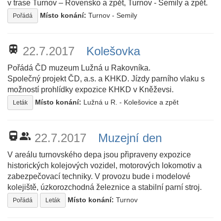
v trase Turnov – Rovensko a zpět, Turnov - Semily a zpět.
Místo konání:
Turnov - Semily
Pořádá
train
22.7.2017
Kolešovka
Pořádá ČD muzeum Lužná u Rakovníka.
Společný projekt ČD, a.s. a KHKD. Jízdy parního vlaku s
možností prohlídky expozice KHKD v Kněževsi.
Místo konání:
Lužná u R. - Kolešovice a zpět
Leták
directions_railway
people_alt
22.7.2017
Muzejní den
V areálu turnovského depa jsou připraveny expozice
historických kolejových vozidel, motorových lokomotiv a
zabezpečovací techniky. V provozu bude i modelové
kolejiště, úzkorozchodná železnice a stabilní parní stroj.
Místo konání:
Turnov
Pořádá
Leták