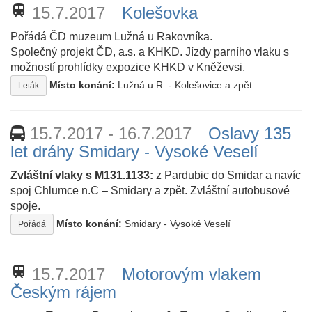
train
15.7.2017
Kolešovka
Pořádá ČD muzeum Lužná u Rakovníka.
Společný projekt ČD, a.s. a KHKD. Jízdy parního vlaku s
možností prohlídky expozice KHKD v Kněževsi.
Místo konání:
Lužná u R. - Kolešovice a zpět
Leták
15.7.2017 - 16.7.2017
Oslavy 135
let dráhy Smidary - Vysoké Veselí
Zvláštní vlaky s M131.1133:
z Pardubic do Smidar a navíc
spoj Chlumce n.C – Smidary a zpět. Zvláštní autobusové
spoje.
Místo konání:
Smidary - Vysoké Veselí
Pořádá
train
15.7.2017
Motorovým vlakem
Českým rájem