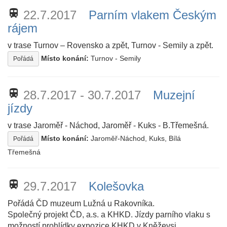
train
22.7.2017
Parním vlakem Českým
rájem
v trase Turnov – Rovensko a zpět, Turnov - Semily a zpět.
Místo konání:
Turnov - Semily
Pořádá
train
28.7.2017 - 30.7.2017
Muzejní
jízdy
v trase Jaroměř - Náchod, Jaroměř - Kuks - B.Třemešná.
Místo konání:
Jaroměř-Náchod, Kuks, Bílá
Pořádá
Třemešná
train
29.7.2017
Kolešovka
Pořádá ČD muzeum Lužná u Rakovníka.
Společný projekt ČD, a.s. a KHKD. Jízdy parního vlaku s
možností prohlídky expozice KHKD v Kněževsi.