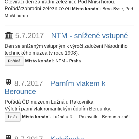
Otevírací den zahradní železnice Pod Mniší horou.
Pořádá:zahradni-zeleznice.eu
Místo konání:
Brno-Bystr, Pod
Mniší horou
5.7.2017
NTM - snížené vstupné
Den se sníženým vstupným k výročí založení Národního
technického muzea (v roce 1908).
Místo konání:
NTM - Praha
Pořádá
train
8.7.2017
Parním vlakem k
Berounce
Pořádá ČD muzeum Lužná u Rakovníka.
Výletní parní vlak romantickým údolím Berounky.
Místo konání:
Lužná u R. – Rakovník – Beroun a zpět
Leták
train