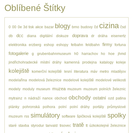
Oblíbené Štítky
cizina
blogy
0
00
0e
3d tisk
akce
bazar
brno
budovy
čd
čsd
dcc
doprava
db
diana
digitální
diskuze
dr
dráha
eisenertz
firmy
elektronika
erzberg
eshop
eshopy
felbahn
feldbahn
fortuna
fotogalerie
g
grubenbahnmuseum
h0
harrachov
ho
hoe
jhmd
jindřichohradecké místní dráhy
kamenná prodejna
katalogy
koleje
kolejiště
komerční kolejiště
lesní
literatura
máv
metro
mladějov
modelařina
modelová železnice
modelové kolejiště
modelové velikosti
muzea
modely
moduly
museum
muzeum
muzeum polních železnic
obchody
ostatní
mytrainz
n
nádraží
nanox
obchod
ozd
patina
plánky
pohronská polhora
polní
polní dráhy
portály
průmyslové
simulátory
spolky
muzeum
rss
software
špičková kolejiště
tratě
staré
stavba
styrodur
tanvald
tisovec
tt
úzkokolejné železnice