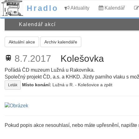
Hradlo
Aktuality
Kalendář
Kalendář akcí
Aktuální akce
Archiv kalendáře
8.7.2017
Kolešovka
train
Pořádá ČD muzeum Lužná u Rakovníka.
Společný projekt ČD, a.s. a KHKD. Jízdy parního vlaku s mo
Místo konání:
Lužná u R. - Kolešovice a zpět
Leták
Pokud popis akce nesouhlasí, nebo máte upřesnění, napište