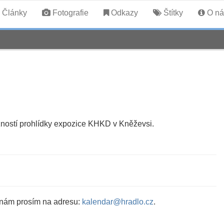
Články
Fotografie
Odkazy
Štítky
O ná
žností prohlídky expozice KHKD v Kněževsi.
 nám prosím na adresu:
kalendar@hradlo.cz
.