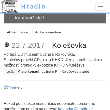
Hradlo
Togg
navig
Kalendář akcí
Aktuální akce
Archiv kalendáře
22.7.2017
Kolešovka
train
Pořádá ČD muzeum Lužná u Rakovníka.
Společný projekt ČD, a.s. a KHKD. Jízdy parního vlaku s
možností prohlídky expozice KHKD v Kněževsi.
Místo konání:
Lužná u R. - Kolešovice a zpět
Leták
Pokud popis akce nesouhlasí, nebo máte upřesnění,
napište nám prosím na adresu:
kalendar@hradlo.cz
.