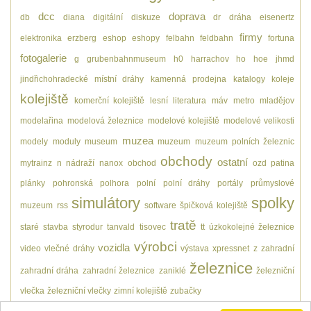
dcc
doprava
db
diana
digitální
diskuze
dr
dráha
eisenertz
firmy
elektronika
erzberg
eshop
eshopy
felbahn
feldbahn
fortuna
fotogalerie
g
grubenbahnmuseum
h0
harrachov
ho
hoe
jhmd
jindřichohradecké místní dráhy
kamenná prodejna
katalogy
koleje
kolejiště
komerční kolejiště
lesní
literatura
máv
metro
mladějov
modelařina
modelová železnice
modelové kolejiště
modelové velikosti
muzea
modely
moduly
museum
muzeum
muzeum polních železnic
obchody
ostatní
mytrainz
n
nádraží
nanox
obchod
ozd
patina
plánky
pohronská polhora
polní
polní dráhy
portály
průmyslové
simulátory
spolky
muzeum
rss
software
špičková kolejiště
tratě
staré
stavba
styrodur
tanvald
tisovec
tt
úzkokolejné železnice
výrobci
vozidla
video
vlečné dráhy
výstava
xpressnet
z
zahradní
železnice
zahradní dráha
zahradní železnice
zaniklé
železniční
vlečka
železniční vlečky
zimní kolejiště
zubačky