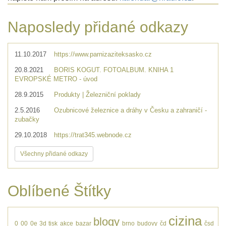
Naposledy přidané odkazy
11.10.2017
https://www.parnizaziteksasko.cz
20.8.2021
BORIS KOGUT. FOTOALBUM. KNIHA 1
EVROPSKÉ METRO - úvod
28.9.2015
Produkty | Železniční poklady
2.5.2016
Ozubnicové železnice a dráhy v Česku a zahraničí -
zubačky
29.10.2018
https://trat345.webnode.cz
Všechny přidané odkazy
Oblíbené Štítky
cizina
blogy
0
00
0e
3d tisk
akce
bazar
brno
budovy
čd
čsd