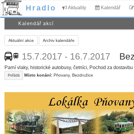
Hradlo
Aktuality
Kalendář
Kalendář akcí
Aktuální akce
Archiv kalendáře
15.7.2017 - 16.7.2017
Bez
train
Parní vlaky, historické autobusy, četníci, Pochod za dostavbu t
Místo konání:
Pňovany, Bezdružice
Pořádá