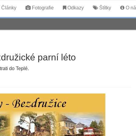
Články
Fotografie
Odkazy
Štítky
O ná
družické parní léto
rati do Teplé.