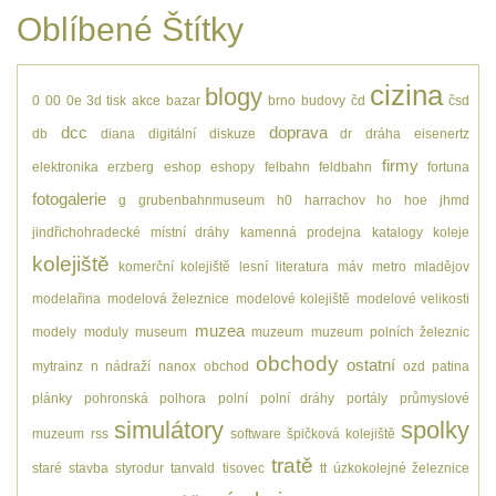
Oblíbené Štítky
cizina
blogy
0
00
0e
3d tisk
akce
bazar
brno
budovy
čd
čsd
dcc
doprava
db
diana
digitální
diskuze
dr
dráha
eisenertz
firmy
elektronika
erzberg
eshop
eshopy
felbahn
feldbahn
fortuna
fotogalerie
g
grubenbahnmuseum
h0
harrachov
ho
hoe
jhmd
jindřichohradecké místní dráhy
kamenná prodejna
katalogy
koleje
kolejiště
komerční kolejiště
lesní
literatura
máv
metro
mladějov
modelařina
modelová železnice
modelové kolejiště
modelové velikosti
muzea
modely
moduly
museum
muzeum
muzeum polních železnic
obchody
ostatní
mytrainz
n
nádraží
nanox
obchod
ozd
patina
plánky
pohronská polhora
polní
polní dráhy
portály
průmyslové
simulátory
spolky
muzeum
rss
software
špičková kolejiště
tratě
staré
stavba
styrodur
tanvald
tisovec
tt
úzkokolejné železnice