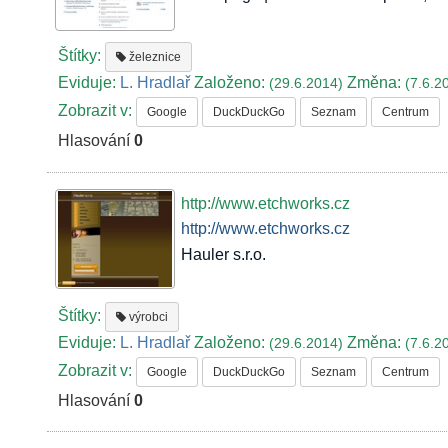
Štítky:
železnice
Eviduje:
L. Hradlař
Založeno:
Změna:
(29.6.2014)
(7.6.2
Zobrazit v:
Google
DuckDuckGo
Seznam
Centrum
Hlasování
0
http://www.etchworks.cz
http://www.etchworks.cz
Hauler s.r.o.
Štítky:
výrobci
Eviduje:
L. Hradlař
Založeno:
Změna:
(29.6.2014)
(7.6.2
Zobrazit v:
Google
DuckDuckGo
Seznam
Centrum
Hlasování
0