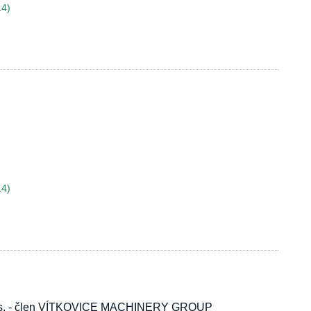
14)
14)
.s. - člen VÍTKOVICE MACHINERY GROUP