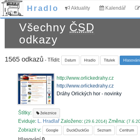
Hradlo
Aktuality
Kalendář
Všechny
ČSD
odkazy
1565 odkazů
- Třídit:
Datum
Hradlo
Titulek
Hlasován
http://www.orlickedrahy.cz
http://www.orlickedrahy.cz
Dráhy Orlických hor - novinky
Štítky:
železnice
Eviduje:
L. Hradlař
Založeno:
Změna:
(29.6.2014)
(7.6.2
Zobrazit v:
Google
DuckDuckGo
Seznam
Centrum
Hlasování
0