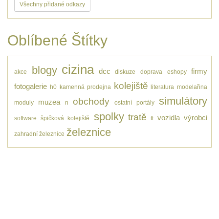
Všechny přidané odkazy
Oblíbené Štítky
cizina
blogy
dcc
firmy
akce
diskuze
doprava
eshopy
kolejiště
fotogalerie
h0
kamenná prodejna
literatura
modelařina
simulátory
obchody
muzea
moduly
n
ostatní
portály
spolky
tratě
vozidla
výrobci
software
špičková kolejiště
tt
železnice
zahradní železnice