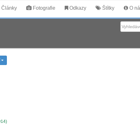
Články
Fotografie
Odkazy
Štítky
O ná
í
014)