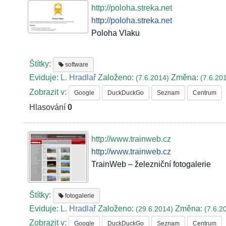
http://poloha.streka.net
http://poloha.streka.net
Poloha Vlaku
Štítky:
software
Eviduje:
L. Hradlař
Založeno:
Změna:
(7.6.2014)
(7.6.20
Zobrazit v:
Google
DuckDuckGo
Seznam
Centrum
Hlasování
0
http://www.trainweb.cz
http://www.trainweb.cz
TrainWeb – železniční fotogalerie
Štítky:
fotogalerie
Eviduje:
L. Hradlař
Založeno:
Změna:
(29.6.2014)
(7.6.2
Zobrazit v:
Google
DuckDuckGo
Seznam
Centrum