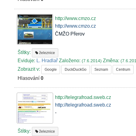
http://www.cmzo.cz
http://www.cmzo.cz
ČMŽO Přerov
Štítky:
železnice
Eviduje:
L. Hradlař
Založeno:
Změna:
(7.6.2014)
(7.6.20
Zobrazit v:
Google
DuckDuckGo
Seznam
Centrum
Hlasování
0
http://telegrafroad.sweb.cz
http://telegrafroad.sweb.cz
-
Štítky:
železnice