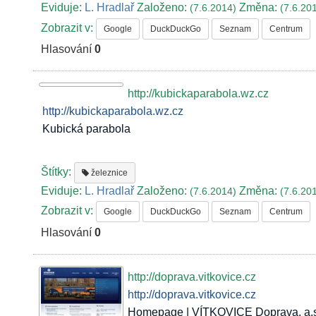
Eviduje:
L. Hradlař
Založeno:
Změna:
(7.6.2014)
(7.6.20
Zobrazit v:
Google
DuckDuckGo
Seznam
Centrum
Hlasování
0
http://kubickaparabola.wz.cz
http://kubickaparabola.wz.cz
Kubická parabola
Štítky:
železnice
Eviduje:
L. Hradlař
Založeno:
Změna:
(7.6.2014)
(7.6.20
Zobrazit v:
Google
DuckDuckGo
Seznam
Centrum
Hlasování
0
http://doprava.vitkovice.cz
http://doprava.vitkovice.cz
Homepage | VÍTKOVICE Doprava, a