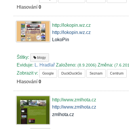
Hlasování
0
http://lokopin.wz.cz
http://lokopin.wz.cz
LokoPin
Štítky:
blogy
Eviduje:
L. Hradlař
Založeno:
Změna:
(8.9.2006)
(7.6.20
Zobrazit v:
Google
DuckDuckGo
Seznam
Centrum
Hlasování
0
http://www.zmlhota.cz
http://www.zmlhota.cz
zmlhota.cz