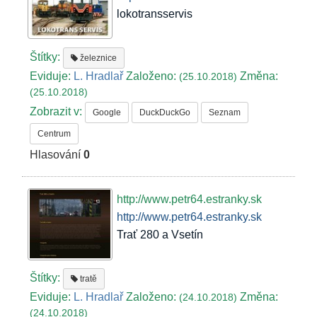
lokotransservis
Štítky:
železnice
Eviduje:
L. Hradlař
Založeno:
Změna:
(25.10.2018)
(25.10.2018)
Zobrazit v:
Google
DuckDuckGo
Seznam
Centrum
Hlasování
0
http://www.petr64.estranky.sk
http://www.petr64.estranky.sk
Trať 280 a Vsetín
Štítky:
tratě
Eviduje:
L. Hradlař
Založeno:
Změna:
(24.10.2018)
(24.10.2018)