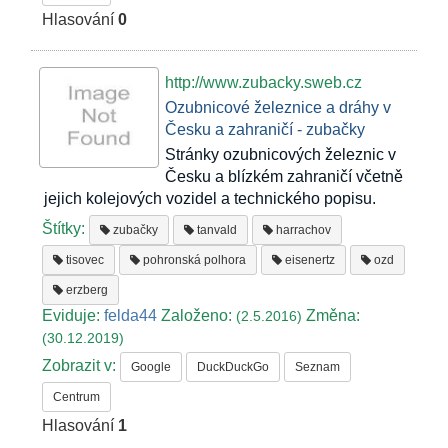
Hlasování
0
http://www.zubacky.sweb.cz
Ozubnicové železnice a dráhy v
Česku a zahraničí - zubačky
Stránky ozubnicových železnic v
Česku a blízkém zahraničí včetně
jejich kolejových vozidel a technického popisu.
Štítky:
zubačky
tanvald
harrachov
tisovec
pohronská polhora
eisenertz
ozd
erzberg
Eviduje:
felda44
Založeno:
Změna:
(2.5.2016)
(30.12.2019)
Zobrazit v:
Google
DuckDuckGo
Seznam
Centrum
Hlasování
1