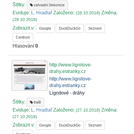
Štítky:
zahradní železnice
Eviduje:
L. Hradlař
Založeno:
Změna:
(28.10.2018)
(28.10.2018)
Zobrazit v:
Google
DuckDuckGo
Seznam
Centrum
Hlasování
0
http://www.lignitove-
drahy.estranky.cz
http://www.lignitove-
drahy.estranky.cz
Lignitové - dráhy
Štítky:
tratě
Eviduje:
L. Hradlař
Založeno:
Změna:
(27.10.2018)
(27.10.2018)
Zobrazit v:
Google
DuckDuckGo
Seznam