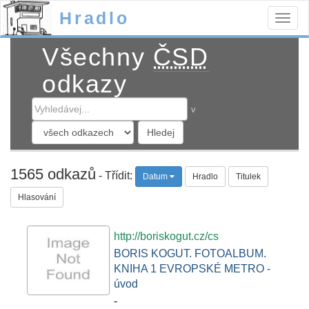
Hradlo
Togg
navig
Všechny
ČSD
odkazy
v
1565 odkazů
- Třídit:
Datum
Hradlo
Titulek
Hlasování
http://boriskogut.cz/cs
BORIS KOGUT. FOTOALBUM.
KNIHA 1 EVROPSKÉ METRO -
úvod
-