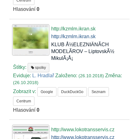
Centrum
Hlasování
0
http://kzmlm.ikran.sk
http://kzmlm.ikran.sk
KLUB Å½ELEZNIÄNÃCH
MODELÃROV – LiptovskÃ½
MikulÃ¡Å¡
Štítky:
spolky
Eviduje:
L. Hradlař
Založeno:
Změna:
(26.10.2018)
(26.10.2018)
Zobrazit v:
Google
DuckDuckGo
Seznam
Centrum
Hlasování
0
http://www.lokotransservis.cz
http://www.lokotransservis.cz