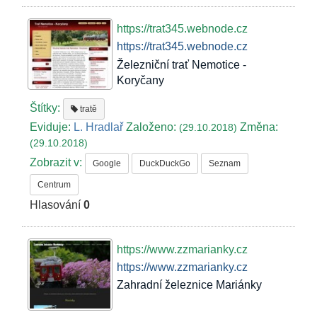
https://trat345.webnode.cz
https://trat345.webnode.cz
Železniční trať Nemotice -
Koryčany
Štítky:
tratě
Eviduje:
L. Hradlař
Založeno:
Změna:
(29.10.2018)
(29.10.2018)
Zobrazit v:
Google
DuckDuckGo
Seznam
Centrum
Hlasování
0
https://www.zzmarianky.cz
https://www.zzmarianky.cz
Zahradní železnice Mariánky