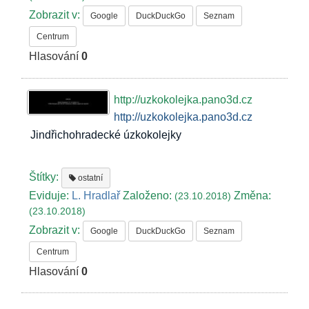
Zobrazit v:
Google
DuckDuckGo
Seznam
Centrum
Hlasování
0
http://uzkokolejka.pano3d.cz
http://uzkokolejka.pano3d.cz
Jindřichohradecké úzkokolejky
Štítky:
ostatní
Eviduje:
L. Hradlař
Založeno:
Změna:
(23.10.2018)
(23.10.2018)
Zobrazit v:
Google
DuckDuckGo
Seznam
Centrum
Hlasování
0