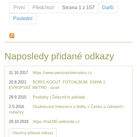
První
Předchozí
Strana 1 z 157
Další
Poslední
Naposledy přidané odkazy
11.10.2017
https://www.parnizaziteksasko.cz
20.8.2021
BORIS KOGUT. FOTOALBUM. KNIHA 1
EVROPSKÉ METRO - úvod
28.9.2015
Produkty | Železniční poklady
2.5.2016
Ozubnicové železnice a dráhy v Česku a zahraničí -
zubačky
29.10.2018
https://trat345.webnode.cz
Všechny přidané odkazy