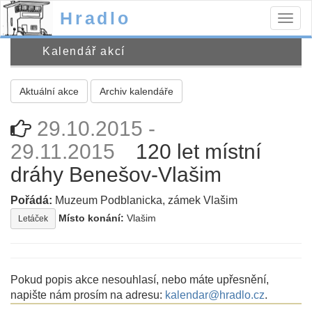
Hradlo
Togg
navig
Kalendář akcí
Aktuální akce
Archiv kalendáře
29.10.2015 -
29.11.2015
120 let místní
dráhy Benešov-Vlašim
Pořádá:
Muzeum Podblanicka, zámek Vlašim
Místo konání:
Vlašim
Letáček
Pokud popis akce nesouhlasí, nebo máte upřesnění,
napište nám prosím na adresu:
kalendar@hradlo.cz
.