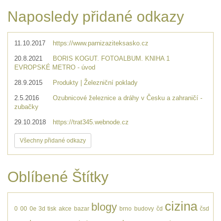
Naposledy přidané odkazy
11.10.2017
https://www.parnizaziteksasko.cz
20.8.2021
BORIS KOGUT. FOTOALBUM. KNIHA 1
EVROPSKÉ METRO - úvod
28.9.2015
Produkty | Železniční poklady
2.5.2016
Ozubnicové železnice a dráhy v Česku a zahraničí -
zubačky
29.10.2018
https://trat345.webnode.cz
Všechny přidané odkazy
Oblíbené Štítky
cizina
blogy
0
00
0e
3d tisk
akce
bazar
brno
budovy
čd
čsd