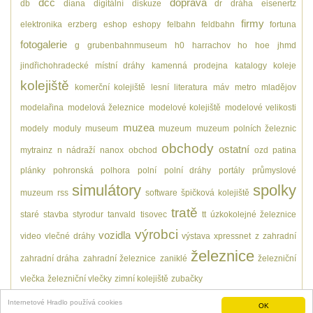
dcc
doprava
db
diana
digitální
diskuze
dr
dráha
eisenertz
firmy
elektronika
erzberg
eshop
eshopy
felbahn
feldbahn
fortuna
fotogalerie
g
grubenbahnmuseum
h0
harrachov
ho
hoe
jhmd
jindřichohradecké místní dráhy
kamenná prodejna
katalogy
koleje
kolejiště
komerční kolejiště
lesní
literatura
máv
metro
mladějov
modelařina
modelová železnice
modelové kolejiště
modelové velikosti
muzea
modely
moduly
museum
muzeum
muzeum polních železnic
obchody
ostatní
mytrainz
n
nádraží
nanox
obchod
ozd
patina
plánky
pohronská polhora
polní
polní dráhy
portály
průmyslové
simulátory
spolky
muzeum
rss
software
špičková kolejiště
tratě
staré
stavba
styrodur
tanvald
tisovec
tt
úzkokolejné železnice
výrobci
vozidla
video
vlečné dráhy
výstava
xpressnet
z
zahradní
železnice
zahradní dráha
zahradní železnice
zaniklé
železniční
vlečka
železniční vlečky
zimní kolejiště
zubačky
Internetové Hradlo používá cookies
OK