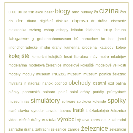
cizina
blogy
0
00
0e
3d tisk
akce
bazar
brno
budovy
čd
čsd
dcc
doprava
db
diana
digitální
diskuze
dr
dráha
eisenertz
firmy
elektronika
erzberg
eshop
eshopy
felbahn
feldbahn
fortuna
fotogalerie
g
grubenbahnmuseum
h0
harrachov
ho
hoe
jhmd
jindřichohradecké místní dráhy
kamenná prodejna
katalogy
koleje
kolejiště
komerční kolejiště
lesní
literatura
máv
metro
mladějov
modelařina
modelová železnice
modelové kolejiště
modelové velikosti
muzea
modely
moduly
museum
muzeum
muzeum polních železnic
obchody
ostatní
mytrainz
n
nádraží
nanox
obchod
ozd
patina
plánky
pohronská polhora
polní
polní dráhy
portály
průmyslové
simulátory
spolky
muzeum
rss
software
špičková kolejiště
tratě
staré
stavba
styrodur
tanvald
tisovec
tt
úzkokolejné železnice
výrobci
vozidla
video
vlečné dráhy
výstava
xpressnet
z
zahradní
železnice
zahradní dráha
zahradní železnice
zaniklé
železniční