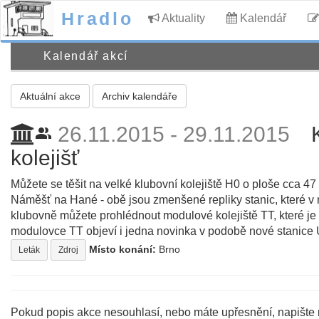
Hradlo
Aktuality
Kalendář
Kalendář akcí
Aktuální akce
Archiv kalendáře
26.11.2015 - 29.11.2015
people_alt
kolejišť
Můžete se těšit na velké klubovní kolejiště H0 o ploše cca 4
Náměšť na Hané - obě jsou zmenšené repliky stanic, které v 
klubovně můžete prohlédnout modulové kolejiště TT, které je
modulovce TT objeví i jedna novinka v podobě nové stanice 
Místo konání:
Brno
Leták
Zdroj
Pokud popis akce nesouhlasí, nebo máte upřesnění, napište