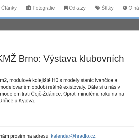
Články
Fotografie
Odkazy
Štítky
O ná
KMŽ Brno: Výstava klubovních
7 m2, modulové kolejiště H0 s modely stanic Ivančice a
modelovaném období reálně existovaly. Dále si u nás v
 modelem trati Čejč-Ždánice. Oproti minulému roku na na
Uhřice u Kyjova.
 nám prosím na adresu:
kalendar@hradlo.cz
.