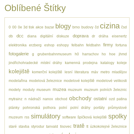
Oblíbené Štítky
cizina
blogy
0
00
0e
3d tisk
akce
bazar
brno
budovy
čd
čsd
dcc
doprava
db
diana
digitální
diskuze
dr
dráha
eisenertz
firmy
elektronika
erzberg
eshop
eshopy
felbahn
feldbahn
fortuna
fotogalerie
g
grubenbahnmuseum
h0
harrachov
ho
hoe
jhmd
jindřichohradecké místní dráhy
kamenná prodejna
katalogy
koleje
kolejiště
komerční kolejiště
lesní
literatura
máv
metro
mladějov
modelařina
modelová železnice
modelové kolejiště
modelové velikosti
muzea
modely
moduly
museum
muzeum
muzeum polních železnic
obchody
ostatní
mytrainz
n
nádraží
nanox
obchod
ozd
patina
plánky
pohronská polhora
polní
polní dráhy
portály
průmyslové
simulátory
spolky
muzeum
rss
software
špičková kolejiště
tratě
staré
stavba
styrodur
tanvald
tisovec
tt
úzkokolejné železnice