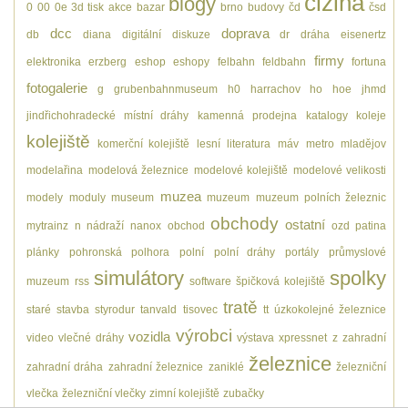
cizina
blogy
0
00
0e
3d tisk
akce
bazar
brno
budovy
čd
čsd
dcc
doprava
db
diana
digitální
diskuze
dr
dráha
eisenertz
firmy
elektronika
erzberg
eshop
eshopy
felbahn
feldbahn
fortuna
fotogalerie
g
grubenbahnmuseum
h0
harrachov
ho
hoe
jhmd
jindřichohradecké místní dráhy
kamenná prodejna
katalogy
koleje
kolejiště
komerční kolejiště
lesní
literatura
máv
metro
mladějov
modelařina
modelová železnice
modelové kolejiště
modelové velikosti
muzea
modely
moduly
museum
muzeum
muzeum polních železnic
obchody
ostatní
mytrainz
n
nádraží
nanox
obchod
ozd
patina
plánky
pohronská polhora
polní
polní dráhy
portály
průmyslové
simulátory
spolky
muzeum
rss
software
špičková kolejiště
tratě
staré
stavba
styrodur
tanvald
tisovec
tt
úzkokolejné železnice
výrobci
vozidla
video
vlečné dráhy
výstava
xpressnet
z
zahradní
železnice
zahradní dráha
zahradní železnice
zaniklé
železniční
vlečka
železniční vlečky
zimní kolejiště
zubačky