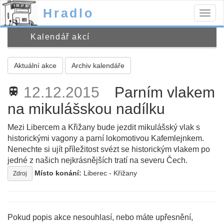
Hradlo
Togg
navig
Kalendář akcí
Aktuální akce
Archiv kalendáře
12.12.2015
Parním vlakem
train
na mikulášskou nadílku
Mezi Libercem a Křižany bude jezdit mikulášský vlak s
historickými vagony a parní lokomotivou Kafemlejnkem.
Nenechte si ujít příležitost svézt se historickým vlakem po
jedné z našich nejkrásnějších tratí na severu Čech.
Místo konání:
Liberec - Křižany
Zdroj
Pokud popis akce nesouhlasí, nebo máte upřesnění,