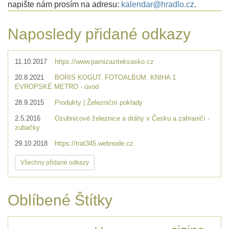
napište nám prosím na adresu:
kalendar@hradlo.cz
.
Naposledy přidané odkazy
11.10.2017
https://www.parnizaziteksasko.cz
20.8.2021
BORIS KOGUT. FOTOALBUM. KNIHA 1
EVROPSKÉ METRO - úvod
28.9.2015
Produkty | Železniční poklady
2.5.2016
Ozubnicové železnice a dráhy v Česku a zahraničí -
zubačky
29.10.2018
https://trat345.webnode.cz
Všechny přidané odkazy
Oblíbené Štítky