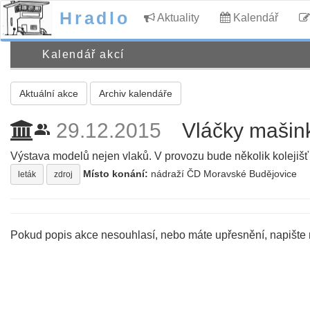
Hradlo
Aktuality
Kalendář
Kalendář akcí
Aktuální akce
Archiv kalendáře
29.12.2015
Vláčky mašin
people_alt
Výstava modelů nejen vlaků. V provozu bude několik kolejišť s
Místo konání:
nádraží ČD Moravské Budějovice
leták
zdroj
Pokud popis akce nesouhlasí, nebo máte upřesnění, napište