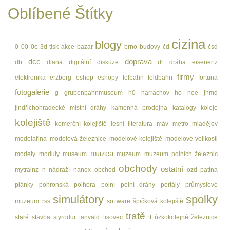
Oblíbené Štítky
cizina
blogy
0
00
0e
3d tisk
akce
bazar
brno
budovy
čd
čsd
dcc
doprava
db
diana
digitální
diskuze
dr
dráha
eisenertz
firmy
elektronika
erzberg
eshop
eshopy
felbahn
feldbahn
fortuna
fotogalerie
g
grubenbahnmuseum
h0
harrachov
ho
hoe
jhmd
jindřichohradecké místní dráhy
kamenná prodejna
katalogy
koleje
kolejiště
komerční kolejiště
lesní
literatura
máv
metro
mladějov
modelařina
modelová železnice
modelové kolejiště
modelové velikosti
muzea
modely
moduly
museum
muzeum
muzeum polních železnic
obchody
ostatní
mytrainz
n
nádraží
nanox
obchod
ozd
patina
plánky
pohronská polhora
polní
polní dráhy
portály
průmyslové
simulátory
spolky
muzeum
rss
software
špičková kolejiště
tratě
staré
stavba
styrodur
tanvald
tisovec
tt
úzkokolejné železnice