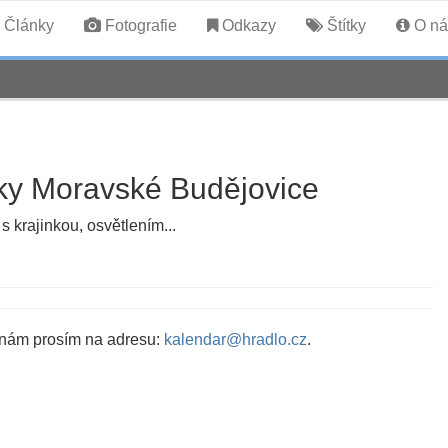
Články
Fotografie
Odkazy
Štítky
O ná
ky Moravské Budějovice
 krajinkou, osvětlením...
 nám prosím na adresu:
kalendar@hradlo.cz
.