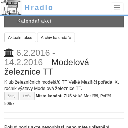
Hradlo
Togg
navig
Kalendář akcí
Aktuální akce
Archiv kalendáře
6.2.2016 -
14.2.2016
Modelová
železnice TT
Klub železničních modelářů TT Velké Meziříčí pořádá IX.
ročník výstavy Modelová železnice TT.
Místo konání:
ZUŠ Velké Meziříčí, Poříčí
Zdroj
Leták
808/7
Pokud popis akce nesouhlasí, nebo máte upřesnění,