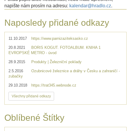
napište nám prosím na adresu:
kalendar@hradlo.cz
.
Naposledy přidané odkazy
11.10.2017
https://www.parnizaziteksasko.cz
20.8.2021
BORIS KOGUT. FOTOALBUM. KNIHA 1
EVROPSKÉ METRO - úvod
28.9.2015
Produkty | Železniční poklady
2.5.2016
Ozubnicové železnice a dráhy v Česku a zahraničí -
zubačky
29.10.2018
https://trat345.webnode.cz
Všechny přidané odkazy
Oblíbené Štítky