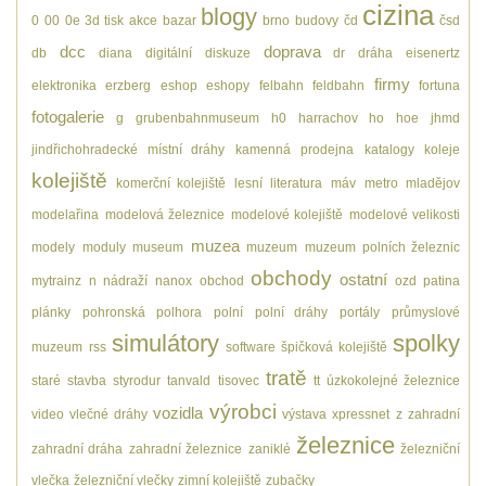
cizina
blogy
0
00
0e
3d tisk
akce
bazar
brno
budovy
čd
čsd
dcc
doprava
db
diana
digitální
diskuze
dr
dráha
eisenertz
firmy
elektronika
erzberg
eshop
eshopy
felbahn
feldbahn
fortuna
fotogalerie
g
grubenbahnmuseum
h0
harrachov
ho
hoe
jhmd
jindřichohradecké místní dráhy
kamenná prodejna
katalogy
koleje
kolejiště
komerční kolejiště
lesní
literatura
máv
metro
mladějov
modelařina
modelová železnice
modelové kolejiště
modelové velikosti
muzea
modely
moduly
museum
muzeum
muzeum polních železnic
obchody
ostatní
mytrainz
n
nádraží
nanox
obchod
ozd
patina
plánky
pohronská polhora
polní
polní dráhy
portály
průmyslové
simulátory
spolky
muzeum
rss
software
špičková kolejiště
tratě
staré
stavba
styrodur
tanvald
tisovec
tt
úzkokolejné železnice
výrobci
vozidla
video
vlečné dráhy
výstava
xpressnet
z
zahradní
železnice
zahradní dráha
zahradní železnice
zaniklé
železniční
vlečka
železniční vlečky
zimní kolejiště
zubačky