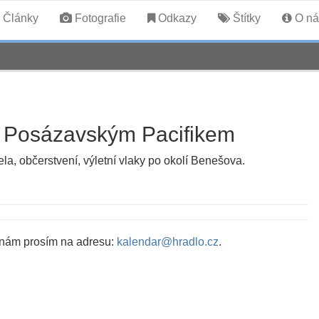
Články
Fotografie
Odkazy
Štítky
O ná
s Posázavským Pacifikem
, občerstvení, výletní vlaky po okolí Benešova.
 nám prosím na adresu:
kalendar@hradlo.cz
.