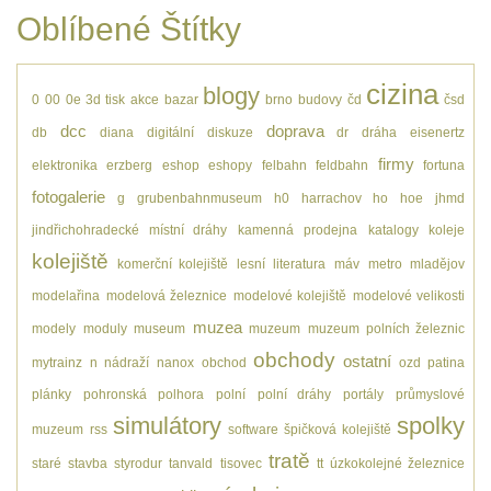
Oblíbené Štítky
cizina
blogy
0
00
0e
3d tisk
akce
bazar
brno
budovy
čd
čsd
dcc
doprava
db
diana
digitální
diskuze
dr
dráha
eisenertz
firmy
elektronika
erzberg
eshop
eshopy
felbahn
feldbahn
fortuna
fotogalerie
g
grubenbahnmuseum
h0
harrachov
ho
hoe
jhmd
jindřichohradecké místní dráhy
kamenná prodejna
katalogy
koleje
kolejiště
komerční kolejiště
lesní
literatura
máv
metro
mladějov
modelařina
modelová železnice
modelové kolejiště
modelové velikosti
muzea
modely
moduly
museum
muzeum
muzeum polních železnic
obchody
ostatní
mytrainz
n
nádraží
nanox
obchod
ozd
patina
plánky
pohronská polhora
polní
polní dráhy
portály
průmyslové
simulátory
spolky
muzeum
rss
software
špičková kolejiště
tratě
staré
stavba
styrodur
tanvald
tisovec
tt
úzkokolejné železnice