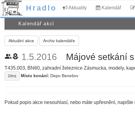
Hradlo
Aktuality
Kalendář
Kalendář akcí
Aktuální akce
Archiv kalendáře
1.5.2016
Májové setkání 
people_alt
local_florist
T435.003, BN60, zahradní železnice Zásmucka, modely, kapela
Místo konání:
Depo Benešov
Zdroj
Pokud popis akce nesouhlasí, nebo máte upřesnění, napište