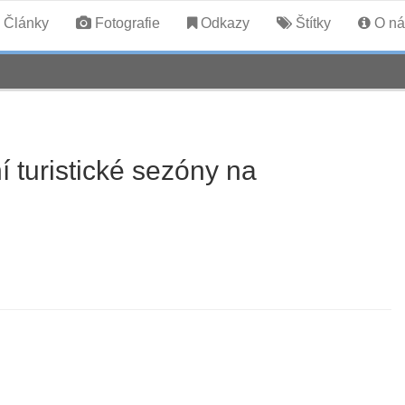
Články
Fotografie
Odkazy
Štítky
O ná
í turistické sezóny na