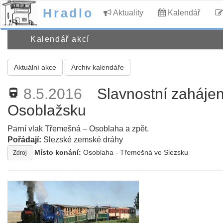
Hradlo
Aktuality
Kalendář
Kalendář akcí
Aktuální akce
Archiv kalendáře
8.5.2016
Slavnostní zahájen
directions_railway
Osoblažsku
Parní vlak Třemešná – Osoblaha a zpět.
Pořádají:
Slezské zemské dráhy
Místo konání:
Osoblaha - Třemešná ve Slezsku
Zdroj