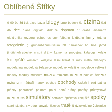
Oblíbené Štítky
cizina
blogy
0
00
0e
3d tisk
akce
bazar
brno
budovy
čd
čsd
dcc
doprava
db
diana
digitální
diskuze
dr
dráha
eisenertz
firmy
elektronika
erzberg
eshop
eshopy
felbahn
feldbahn
fortuna
fotogalerie
g
grubenbahnmuseum
h0
harrachov
ho
hoe
jhmd
jindřichohradecké místní dráhy
kamenná prodejna
katalogy
koleje
kolejiště
komerční kolejiště
lesní
literatura
máv
metro
mladějov
modelařina
modelová železnice
modelové kolejiště
modelové velikosti
muzea
modely
moduly
museum
muzeum
muzeum polních železnic
obchody
ostatní
mytrainz
n
nádraží
nanox
obchod
ozd
patina
plánky
pohronská polhora
polní
polní dráhy
portály
průmyslové
simulátory
spolky
muzeum
rss
software
špičková kolejiště
tratě
staré
stavba
styrodur
tanvald
tisovec
tt
úzkokolejné železnice