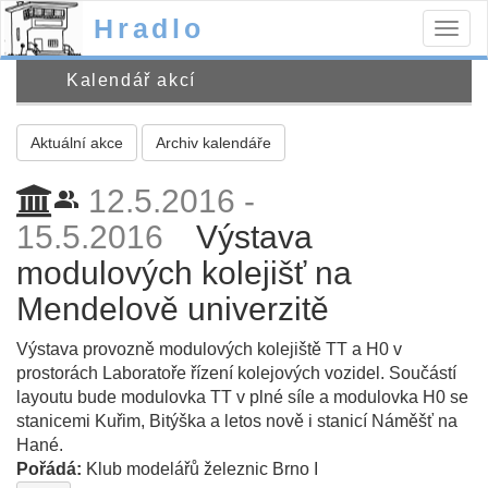
Hradlo
Togg
navig
Kalendář akcí
Aktuální akce
Archiv kalendáře
12.5.2016 -
people_alt
15.5.2016
Výstava
modulových kolejišť na
Mendelově univerzitě
Výstava provozně modulových kolejiště TT a H0 v
prostorách Laboratoře řízení kolejových vozidel. Součástí
layoutu bude modulovka TT v plné síle a modulovka H0 se
stanicemi Kuřim, Bitýška a letos nově i stanicí Náměšť na
Hané.
Pořádá:
Klub modelářů železnic Brno I