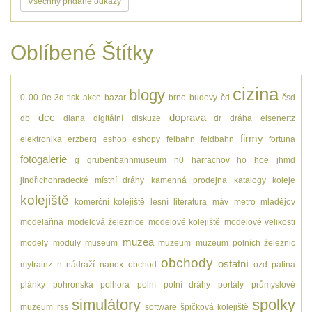
Všechny přidané odkazy
Oblíbené Štítky
cizina
blogy
0
00
0e
3d tisk
akce
bazar
brno
budovy
čd
čsd
dcc
doprava
db
diana
digitální
diskuze
dr
dráha
eisenertz
firmy
elektronika
erzberg
eshop
eshopy
felbahn
feldbahn
fortuna
fotogalerie
g
grubenbahnmuseum
h0
harrachov
ho
hoe
jhmd
jindřichohradecké místní dráhy
kamenná prodejna
katalogy
koleje
kolejiště
komerční kolejiště
lesní
literatura
máv
metro
mladějov
modelařina
modelová železnice
modelové kolejiště
modelové velikosti
muzea
modely
moduly
museum
muzeum
muzeum polních železnic
obchody
ostatní
mytrainz
n
nádraží
nanox
obchod
ozd
patina
plánky
pohronská polhora
polní
polní dráhy
portály
průmyslové
simulátory
spolky
muzeum
rss
software
špičková kolejiště