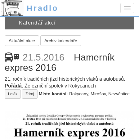
Hradlo
Togg
navig
Kalendář akcí
Aktuální akce
Archiv kalendáře
21.5.2016
Hamerník
train
expres 2016
21. ročník tradičních jízd historických vlaků a autobusů.
Pořádá:
Železniční spolek v Rokycanech
Místo konání:
Rokycany, Mirošov, Nezvěstice
Leták
Zdroj