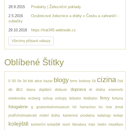
28.9.2015
Produkty | Železniční poklady
2.5.2016
Ozubnicové železnice a dráhy v Česku a zahraničí -
zubačky
29.10.2018
https://trat345.webnode.cz
Všechny přidané odkazy
Oblíbené Štítky
cizina
blogy
0
00
0e
3d tisk
akce
bazar
brno
budovy
čd
čsd
dcc
doprava
db
diana
digitální
diskuze
dr
dráha
eisenertz
firmy
elektronika
erzberg
eshop
eshopy
felbahn
feldbahn
fortuna
fotogalerie
g
grubenbahnmuseum
h0
harrachov
ho
hoe
jhmd
jindřichohradecké místní dráhy
kamenná prodejna
katalogy
koleje
kolejiště
komerční kolejiště
lesní
literatura
máv
metro
mladějov