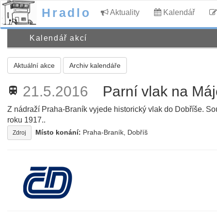
Hradlo
Aktuality
Kalendář
Kalendář akcí
Aktuální akce
Archiv kalendáře
21.5.2016
Parní vlak na Máj
train
Z nádraží Praha-Braník vyjede historický vlak do Dobříše. S
roku 1917..
Místo konání:
Praha-Braník, Dobříš
Zdroj