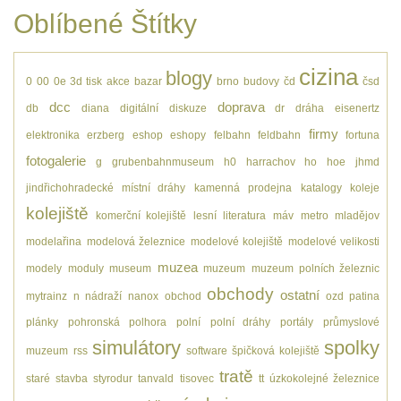
Oblíbené Štítky
cizina
blogy
0
00
0e
3d tisk
akce
bazar
brno
budovy
čd
čsd
dcc
doprava
db
diana
digitální
diskuze
dr
dráha
eisenertz
firmy
elektronika
erzberg
eshop
eshopy
felbahn
feldbahn
fortuna
fotogalerie
g
grubenbahnmuseum
h0
harrachov
ho
hoe
jhmd
jindřichohradecké místní dráhy
kamenná prodejna
katalogy
koleje
kolejiště
komerční kolejiště
lesní
literatura
máv
metro
mladějov
modelařina
modelová železnice
modelové kolejiště
modelové velikosti
muzea
modely
moduly
museum
muzeum
muzeum polních železnic
obchody
ostatní
mytrainz
n
nádraží
nanox
obchod
ozd
patina
plánky
pohronská polhora
polní
polní dráhy
portály
průmyslové
simulátory
spolky
muzeum
rss
software
špičková kolejiště
tratě
staré
stavba
styrodur
tanvald
tisovec
tt
úzkokolejné železnice