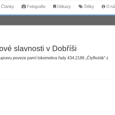
Články
Fotografie
Odkazy
Štítky
O ná
ové slavnosti v Dobříši
oupravu poveze parní lokomotiva řady 434.2186 „Čtyřkolák“ z