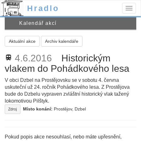
Hradlo
Togg
navig
Kalendář akcí
Aktuální akce
Archiv kalendáře
4.6.2016
Historickým
train
vlakem do Pohádkového lesa
V obci Dzbel na Prostějovsku se v sobotu 4. června
uskuteční už 24. ročník Pohádkového lesa. Z Prostějova
bude do Dzbelu vypraven zvláštní historický vlak tažený
lokomotivou Pilštyk.
Místo konání:
Prostějov, Dzbel
Zdroj
Pokud popis akce nesouhlasí, nebo máte upřesnění,