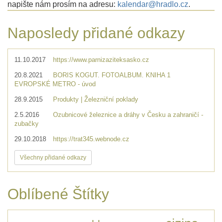
napište nám prosím na adresu:
kalendar@hradlo.cz
.
Naposledy přidané odkazy
11.10.2017
https://www.parnizaziteksasko.cz
20.8.2021
BORIS KOGUT. FOTOALBUM. KNIHA 1
EVROPSKÉ METRO - úvod
28.9.2015
Produkty | Železniční poklady
2.5.2016
Ozubnicové železnice a dráhy v Česku a zahraničí -
zubačky
29.10.2018
https://trat345.webnode.cz
Všechny přidané odkazy
Oblíbené Štítky