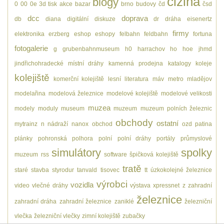
cizina
blogy
0
00
0e
3d tisk
akce
bazar
brno
budovy
čd
čsd
dcc
doprava
db
diana
digitální
diskuze
dr
dráha
eisenertz
firmy
elektronika
erzberg
eshop
eshopy
felbahn
feldbahn
fortuna
fotogalerie
g
grubenbahnmuseum
h0
harrachov
ho
hoe
jhmd
jindřichohradecké místní dráhy
kamenná prodejna
katalogy
koleje
kolejiště
komerční kolejiště
lesní
literatura
máv
metro
mladějov
modelařina
modelová železnice
modelové kolejiště
modelové velikosti
muzea
modely
moduly
museum
muzeum
muzeum polních železnic
obchody
ostatní
mytrainz
n
nádraží
nanox
obchod
ozd
patina
plánky
pohronská polhora
polní
polní dráhy
portály
průmyslové
simulátory
spolky
muzeum
rss
software
špičková kolejiště
tratě
staré
stavba
styrodur
tanvald
tisovec
tt
úzkokolejné železnice
výrobci
vozidla
video
vlečné dráhy
výstava
xpressnet
z
zahradní
železnice
zahradní dráha
zahradní železnice
zaniklé
železniční
vlečka
železniční vlečky
zimní kolejiště
zubačky