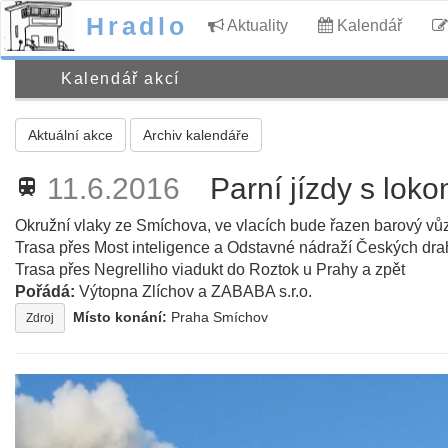
Hradlo
Aktuality
Kalendář
Kalendář akcí
Aktuální akce
Archiv kalendáře
11.6.2016
Parní jízdy s lok
train
Okružní vlaky ze Smíchova, ve vlacích bude řazen barový vů
Trasa přes Most inteligence a Odstavné nádraží Českých dra
Trasa přes Negrelliho viadukt do Roztok u Prahy a zpět
Pořádá:
Výtopna Zlíchov a ZABABA s.r.o.
Místo konání:
Praha Smíchov
Zdroj