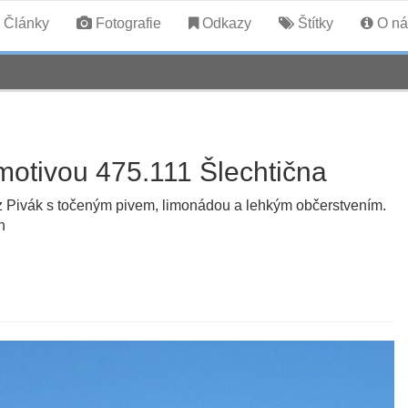
Články
Fotografie
Odkazy
Štítky
O ná
omotivou 475.111 Šlechtična
z Pivák s točeným pivem, limonádou a lehkým občerstvením.
h