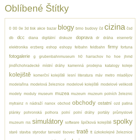
Oblíbené Štítky
cizina
blogy
0
00
0e
3d tisk
akce
bazar
brno
budovy
čd
čsd
dcc
doprava
db
diana
digitální
diskuze
dr
dráha
eisenertz
firmy
elektronika
erzberg
eshop
eshopy
felbahn
feldbahn
fortuna
fotogalerie
g
grubenbahnmuseum
h0
harrachov
ho
hoe
jhmd
jindřichohradecké místní dráhy
kamenná prodejna
katalogy
koleje
kolejiště
komerční kolejiště
lesní
literatura
máv
metro
mladějov
modelařina
modelová železnice
modelové kolejiště
modelové velikosti
muzea
modely
moduly
museum
muzeum
muzeum polních železnic
obchody
ostatní
mytrainz
n
nádraží
nanox
obchod
ozd
patina
plánky
pohronská polhora
polní
polní dráhy
portály
průmyslové
simulátory
spolky
muzeum
rss
software
špičková kolejiště
tratě
staré
stavba
styrodur
tanvald
tisovec
tt
úzkokolejné železnice