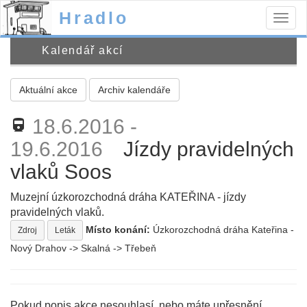
Hradlo
Togg
navig
Kalendář akcí
Aktuální akce
Archiv kalendáře
18.6.2016 -
directions_railway
19.6.2016
Jízdy pravidelných
vlaků Soos
Muzejní úzkorozchodná dráha KATEŘINA - jízdy
pravidelných vlaků.
Místo konání:
Úzkorozchodná dráha Kateřina -
Zdroj
Leták
Nový Drahov -> Skalná -> Třebeň
Pokud popis akce nesouhlasí, nebo máte upřesnění,