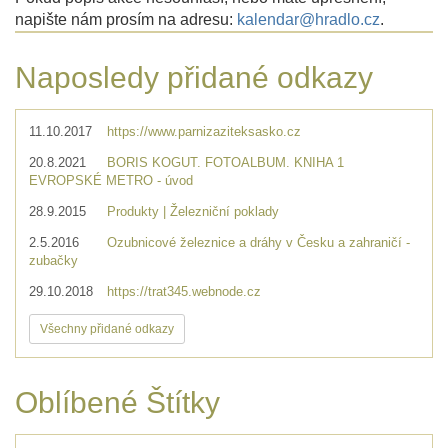
napište nám prosím na adresu:
kalendar@hradlo.cz
.
Naposledy přidané odkazy
11.10.2017
https://www.parnizaziteksasko.cz
20.8.2021
BORIS KOGUT. FOTOALBUM. KNIHA 1
EVROPSKÉ METRO - úvod
28.9.2015
Produkty | Železniční poklady
2.5.2016
Ozubnicové železnice a dráhy v Česku a zahraničí -
zubačky
29.10.2018
https://trat345.webnode.cz
Všechny přidané odkazy
Oblíbené Štítky