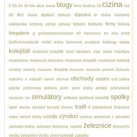
cizina
blogy
0
00
0e
3d tisk
akce
bazar
brno
budovy
čd
čsd
dcc
doprava
db
diana
digitální
diskuze
dr
dráha
eisenertz
firmy
elektronika
erzberg
eshop
eshopy
felbahn
feldbahn
fortuna
fotogalerie
g
grubenbahnmuseum
h0
harrachov
ho
hoe
jhmd
jindřichohradecké místní dráhy
kamenná prodejna
katalogy
koleje
kolejiště
komerční kolejiště
lesní
literatura
máv
metro
mladějov
modelařina
modelová železnice
modelové kolejiště
modelové velikosti
muzea
modely
moduly
museum
muzeum
muzeum polních železnic
obchody
ostatní
mytrainz
n
nádraží
nanox
obchod
ozd
patina
plánky
pohronská polhora
polní
polní dráhy
portály
průmyslové
simulátory
spolky
muzeum
rss
software
špičková kolejiště
tratě
staré
stavba
styrodur
tanvald
tisovec
tt
úzkokolejné železnice
výrobci
vozidla
video
vlečné dráhy
výstava
xpressnet
z
zahradní
železnice
zahradní dráha
zahradní železnice
zaniklé
železniční
vlečka
železniční vlečky
zimní kolejiště
zubačky