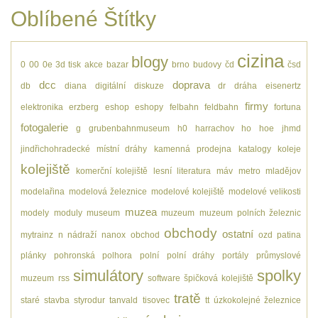
Oblíbené Štítky
cizina
blogy
0
00
0e
3d tisk
akce
bazar
brno
budovy
čd
čsd
dcc
doprava
db
diana
digitální
diskuze
dr
dráha
eisenertz
firmy
elektronika
erzberg
eshop
eshopy
felbahn
feldbahn
fortuna
fotogalerie
g
grubenbahnmuseum
h0
harrachov
ho
hoe
jhmd
jindřichohradecké místní dráhy
kamenná prodejna
katalogy
koleje
kolejiště
komerční kolejiště
lesní
literatura
máv
metro
mladějov
modelařina
modelová železnice
modelové kolejiště
modelové velikosti
muzea
modely
moduly
museum
muzeum
muzeum polních železnic
obchody
ostatní
mytrainz
n
nádraží
nanox
obchod
ozd
patina
plánky
pohronská polhora
polní
polní dráhy
portály
průmyslové
simulátory
spolky
muzeum
rss
software
špičková kolejiště
tratě
staré
stavba
styrodur
tanvald
tisovec
tt
úzkokolejné železnice