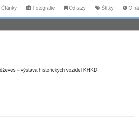
Články
Fotografie
Odkazy
Štítky
O ná
ěževes – výstava historických vozidel KHKD.