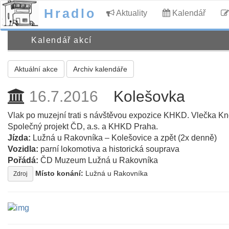
Hradlo
Aktuality
Kalendář
Kalendář akcí
Aktuální akce
Archiv kalendáře
16.7.2016
Kolešovka
Vlak po muzejní trati s návštěvou expozice KHKD. Vlečka Kn
Společný projekt ČD, a.s. a KHKD Praha.
Jízda:
Lužná u Rakovníka – Kolešovice a zpět (2x denně)
Vozidla:
parní lokomotiva a historická souprava
Pořádá:
ČD Muzeum Lužná u Rakovníka
Místo konání:
Lužná u Rakovníka
Zdroj