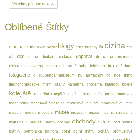
Všechny přidané odkazy
Oblíbené Štítky
cizina
blogy
0
00
0e
3d tisk
akce
bazar
brno
budovy
čd
čsd
dcc
doprava
db
diana
digitální
diskuze
dr
dráha
eisenertz
firmy
elektronika
erzberg
eshop
eshopy
felbahn
feldbahn
fortuna
fotogalerie
g
grubenbahnmuseum
h0
harrachov
ho
hoe
jhmd
jindřichohradecké místní dráhy
kamenná prodejna
katalogy
koleje
kolejiště
komerční kolejiště
lesní
literatura
máv
metro
mladějov
modelařina
modelová železnice
modelové kolejiště
modelové velikosti
muzea
modely
moduly
museum
muzeum
muzeum polních železnic
obchody
ostatní
mytrainz
n
nádraží
nanox
obchod
ozd
patina
plánky
pohronská polhora
polní
polní dráhy
portály
průmyslové