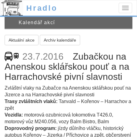
Hradlo
Togg
navig
Kalendář akcí
Aktuální akce
Archiv kalendáře
23.7.2016
Zubačkou na
train
Anenskou sklářskou pouť a na
Harrachovské pivní slavnosti
Zvláštní vlaky na Zubačce na Anenskou sklářskou pouť na
Jizerce a na Harrachovské pivní slavnosti
Trasy zvláštních vlaků:
Tanvald – Kořenov – Harrachov a
zpět
Vozidla:
motorová ozubnicová lokomotiva T426.0,
motorový vůz M240.056, vozy Balm Bistro, Balm
Doprovodný program:
jízdy důlního vláčku, historický
autobus Kořenov – Jizerka / Příchovice a zpět, občerstvení