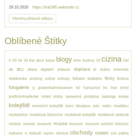
29.10.2018
https://trat345.webnode.cz
Všechny přidané odkazy
Oblíbené Štítky
cizina
blogy
0
00
0e
3d tisk
akce
bazar
brno
budovy
čd
čsd
dcc
doprava
db
diana
digitální
diskuze
dr
dráha
eisenertz
firmy
elektronika
erzberg
eshop
eshopy
felbahn
feldbahn
fortuna
fotogalerie
g
grubenbahnmuseum
h0
harrachov
ho
hoe
jhmd
jindřichohradecké místní dráhy
kamenná prodejna
katalogy
koleje
kolejiště
komerční kolejiště
lesní
literatura
máv
metro
mladějov
modelařina
modelová železnice
modelové kolejiště
modelové velikosti
muzea
modely
moduly
museum
muzeum
muzeum polních železnic
obchody
ostatní
mytrainz
n
nádraží
nanox
obchod
ozd
patina