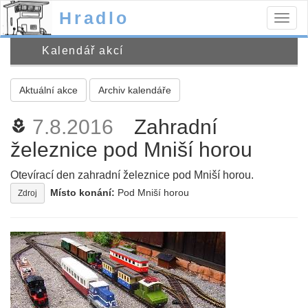
Hradlo
Togg
navig
Kalendář akcí
Aktuální akce
Archiv kalendáře
7.8.2016
Zahradní
local_florist
železnice pod Mniší horou
Otevírací den zahradní železnice pod Mniší horou.
Místo konání:
Pod Mniší horou
Zdroj