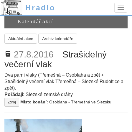
Hradlo
Togg
navig
Kalendář akcí
Aktuální akce
Archiv kalendáře
27.8.2016
Strašidelný
directions_railway
večerní vlak
Dva parní vlaky (Třemešná – Osoblaha a zpět +
Strašidelný večerní vlak Třemešná – Slezské Rudoltice a
zpět).
Pořádají:
Slezské zemské dráhy
Místo konání:
Osoblaha - Třemešná ve Slezsku
Zdroj