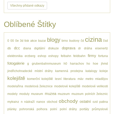
Všechny přidané odkazy
Oblíbené Štítky
cizina
blogy
0
00
0e
3d tisk
akce
bazar
brno
budovy
čd
čsd
dcc
doprava
db
diana
digitální
diskuze
dr
dráha
eisenertz
firmy
elektronika
erzberg
eshop
eshopy
felbahn
feldbahn
fortuna
fotogalerie
g
grubenbahnmuseum
h0
harrachov
ho
hoe
jhmd
jindřichohradecké místní dráhy
kamenná prodejna
katalogy
koleje
kolejiště
komerční kolejiště
lesní
literatura
máv
metro
mladějov
modelařina
modelová železnice
modelové kolejiště
modelové velikosti
muzea
modely
moduly
museum
muzeum
muzeum polních železnic
obchody
ostatní
mytrainz
n
nádraží
nanox
obchod
ozd
patina
plánky
pohronská polhora
polní
polní dráhy
portály
průmyslové