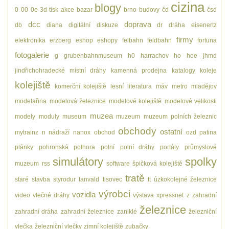
cizina
blogy
0
00
0e
3d tisk
akce
bazar
brno
budovy
čd
čsd
dcc
doprava
db
diana
digitální
diskuze
dr
dráha
eisenertz
firmy
elektronika
erzberg
eshop
eshopy
felbahn
feldbahn
fortuna
fotogalerie
g
grubenbahnmuseum
h0
harrachov
ho
hoe
jhmd
jindřichohradecké místní dráhy
kamenná prodejna
katalogy
koleje
kolejiště
komerční kolejiště
lesní
literatura
máv
metro
mladějov
modelařina
modelová železnice
modelové kolejiště
modelové velikosti
muzea
modely
moduly
museum
muzeum
muzeum polních železnic
obchody
ostatní
mytrainz
n
nádraží
nanox
obchod
ozd
patina
plánky
pohronská polhora
polní
polní dráhy
portály
průmyslové
simulátory
spolky
muzeum
rss
software
špičková kolejiště
tratě
staré
stavba
styrodur
tanvald
tisovec
tt
úzkokolejné železnice
výrobci
vozidla
video
vlečné dráhy
výstava
xpressnet
z
zahradní
železnice
zahradní dráha
zahradní železnice
zaniklé
železniční
vlečka
železniční vlečky
zimní kolejiště
zubačky