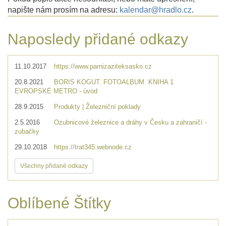
napište nám prosím na adresu:
kalendar@hradlo.cz
.
Naposledy přidané odkazy
11.10.2017
https://www.parnizaziteksasko.cz
20.8.2021
BORIS KOGUT. FOTOALBUM. KNIHA 1
EVROPSKÉ METRO - úvod
28.9.2015
Produkty | Železniční poklady
2.5.2016
Ozubnicové železnice a dráhy v Česku a zahraničí -
zubačky
29.10.2018
https://trat345.webnode.cz
Všechny přidané odkazy
Oblíbené Štítky