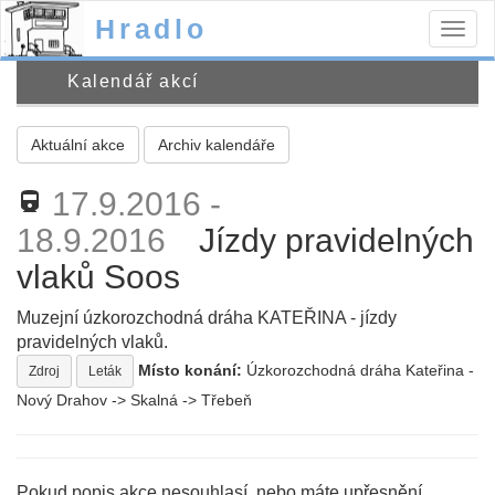
Hradlo
Togg
navig
Kalendář akcí
Aktuální akce
Archiv kalendáře
17.9.2016 -
directions_railway
18.9.2016
Jízdy pravidelných
vlaků Soos
Muzejní úzkorozchodná dráha KATEŘINA - jízdy
pravidelných vlaků.
Místo konání:
Úzkorozchodná dráha Kateřina -
Zdroj
Leták
Nový Drahov -> Skalná -> Třebeň
Pokud popis akce nesouhlasí, nebo máte upřesnění,